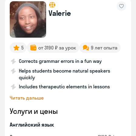
Valerie
5
от 3190 ₽ за урок
9 лет опыта
Corrects grammar errors in a fun way
Helps students become natural speakers
quickly
Includes therapeutic elements in lessons
Читать дальше
Услуги и цены
Английский язык