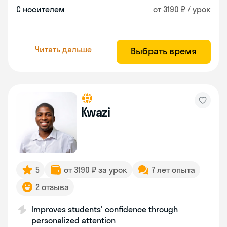
С носителем
от 3190 ₽ / урок
Читать дальше
Выбрать время
Kwazi
5
от 3190 ₽ за урок
7 лет опыта
2 отзыва
Improves students' confidence through
personalized attention