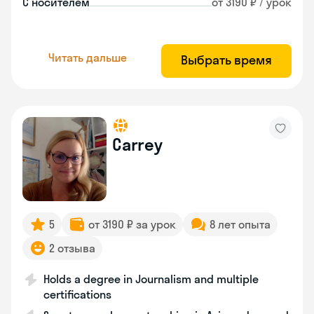
С носителем
от 3190 ₽ / урок
Читать дальше
Выбрать время
Carrey
5
от 3190 ₽ за урок
8 лет опыта
2 отзыва
Holds a degree in Journalism and multiple
certifications