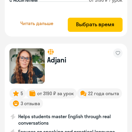
С носителем
от 3190 ₽ / урок
Читать дальше
Выбрать время
Adjani
5
от 3190 ₽ за урок
22 года опыта
3 отзыва
Helps students master English through real
conversations
Focuses on speaking and practical language