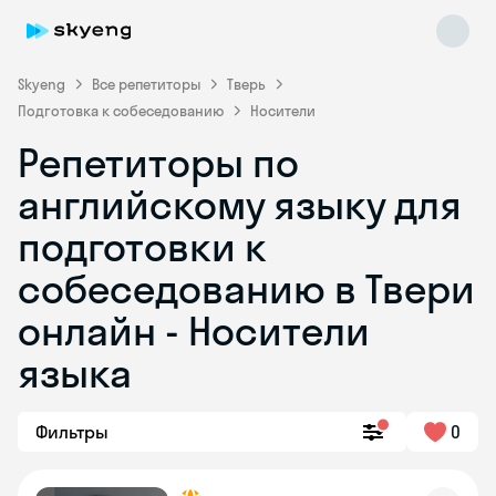
Skyeng
Все репетиторы
Тверь
Подготовка к собеседованию
Носители
Репетиторы по
английскому языку для
подготовки к
собеседованию в Твери
Skyeng Chat
online
онлайн - Носители
языка
Фильтры
0