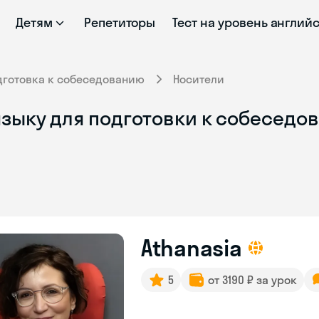
Детям
Репетиторы
Тест на уровень англий
дготовка к собеседованию
Носители
зыку для подготовки к собеседо
Athanasia
5
от 3190 ₽ за урок