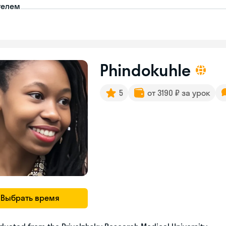
телем
Phindokuhle
5
от 3190 ₽ за урок
Выбрать время