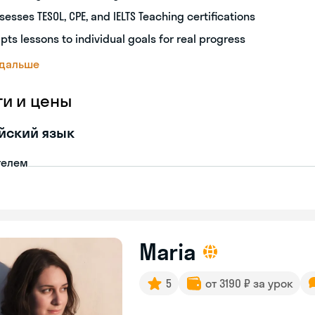
sesses TESOL, CPE, and IELTS Teaching certifications
pts lessons to individual goals for real progress
 дальше
ги и цены
йский язык
телем
Maria
5
от 3190 ₽ за урок