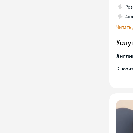
Pos
Ada
Читать
Услу
Англи
С носи