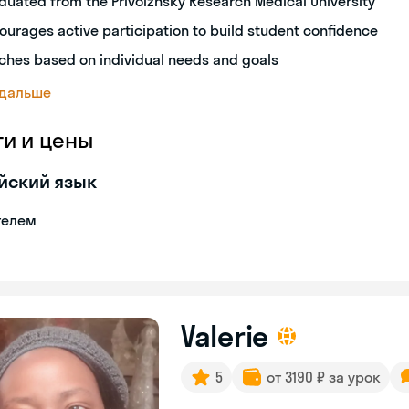
duated from the Privolzhsky Research Medical University
ourages active participation to build student confidence
ches based on individual needs and goals
 дальше
ги и цены
йский язык
телем
Valerie
5
от 3190 ₽ за урок