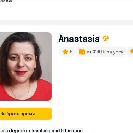
телем
Anastasia
5
от 3190 ₽ за урок
Выбрать время
ds a degree in Teaching and Education