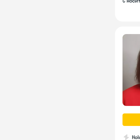
С носи
Hol