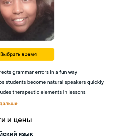
Выбрать время
rects grammar errors in a fun way
ps students become natural speakers quickly
ludes therapeutic elements in lessons
 дальше
ги и цены
йский язык