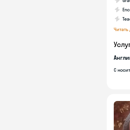
Gra
Enc
Tea
Читать
Услу
Англи
С носи