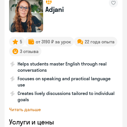
Adjani
5
от 3190 ₽ за урок
22 года опыта
3 отзыва
Helps students master English through real
conversations
Focuses on speaking and practical language
use
Creates lively discussions tailored to individual
goals
Читать дальше
Услуги и цены