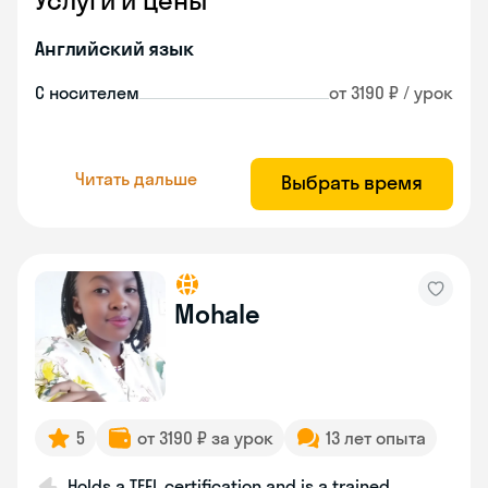
Услуги и цены
Английский язык
С носителем
от 3190 ₽ / урок
Читать дальше
Выбрать время
Mohale
5
от 3190 ₽ за урок
13 лет опыта
Holds a TEFL certification and is a trained