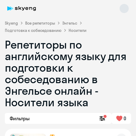
Skyeng
Все репетиторы
Энгельс
Подготовка к собеседованию
Носители
Репетиторы по
английскому языку для
подготовки к
собеседованию в
Skyeng Chat
online
Энгельсе онлайн -
Носители языка
Фильтры
0