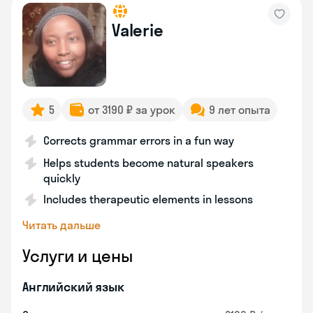
Valerie
5
от 3190 ₽ за урок
9 лет опыта
Corrects grammar errors in a fun way
Helps students become natural speakers
quickly
Includes therapeutic elements in lessons
Читать дальше
Услуги и цены
Английский язык