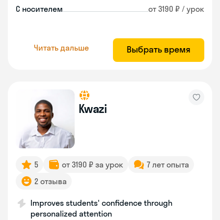
С носителем
от 3190 ₽ / урок
Читать дальше
Выбрать время
Kwazi
5
от 3190 ₽ за урок
7 лет опыта
2 отзыва
Improves students' confidence through
personalized attention