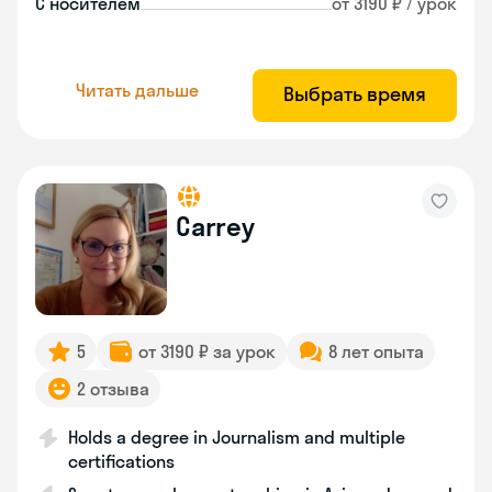
С носителем
от 3190 ₽ / урок
Читать дальше
Выбрать время
Carrey
5
от 3190 ₽ за урок
8 лет опыта
2 отзыва
Holds a degree in Journalism and multiple
certifications