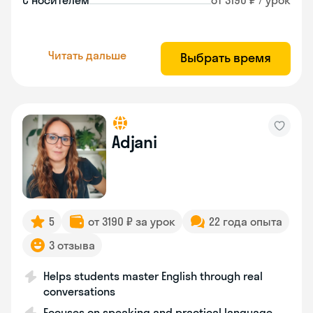
С носителем
от 3190 ₽ / урок
Читать дальше
Выбрать время
Adjani
5
от 3190 ₽ за урок
22 года опыта
3 отзыва
Helps students master English through real
conversations
Focuses on speaking and practical language