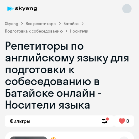
Skyeng
Все репетиторы
Батайск
Подготовка к собеседованию
Носители
Репетиторы по
английскому языку для
подготовки к
собеседованию в
Skyeng Chat
online
Батайске онлайн -
Носители языка
Фильтры
0