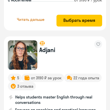
С носителем
от 3190 ₽ / урок
Читать дальше
Выбрать время
Adjani
5
от 3190 ₽ за урок
22 года опыта
3 отзыва
Helps students master English through real
conversations
Focuses on speaking and practical language