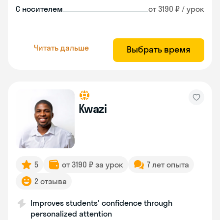
С носителем
от 3190 ₽ / урок
Читать дальше
Выбрать время
Kwazi
5
от 3190 ₽ за урок
7 лет опыта
2 отзыва
Improves students' confidence through
personalized attention