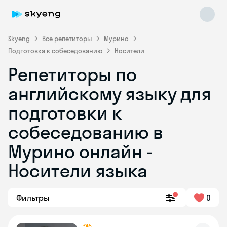
Skyeng
Все репетиторы
Мурино
Подготовка к собеседованию
Носители
Репетиторы по
английскому языку для
подготовки к
собеседованию в
Skyeng Chat
online
Мурино онлайн -
Носители языка
Фильтры
0