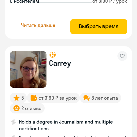
С носителем
от 3190 ₽ / урок
Читать дальше
Выбрать время
Carrey
5
от 3190 ₽ за урок
8 лет опыта
2 отзыва
Holds a degree in Journalism and multiple
certifications