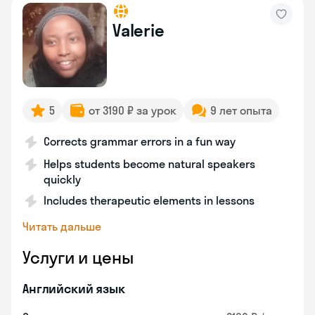
Valerie
5
от 3190 ₽ за урок
9 лет опыта
Corrects grammar errors in a fun way
Helps students become natural speakers
quickly
Includes therapeutic elements in lessons
Читать дальше
Услуги и цены
Английский язык