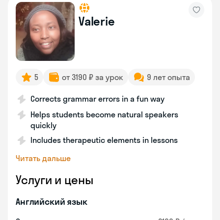
Valerie
5
от 3190 ₽ за урок
9 лет опыта
Corrects grammar errors in a fun way
Helps students become natural speakers
quickly
Includes therapeutic elements in lessons
Читать дальше
Услуги и цены
Английский язык