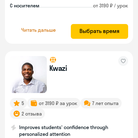
С носителем
от 3190 ₽ / урок
Читать дальше
Выбрать время
Kwazi
5
от 3190 ₽ за урок
7 лет опыта
2 отзыва
Improves students' confidence through
personalized attention