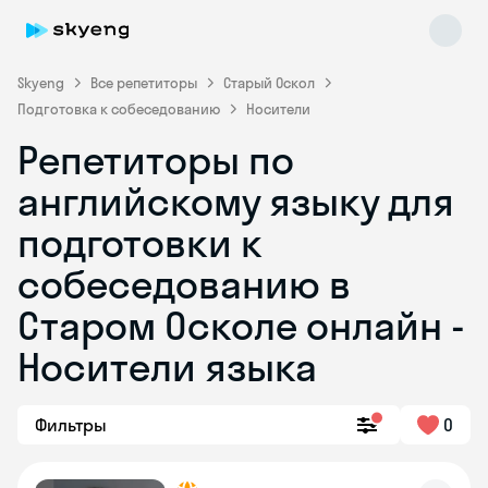
Skyeng
Все репетиторы
Старый Оскол
Подготовка к собеседованию
Носители
Репетиторы по
английскому языку для
подготовки к
собеседованию в
Skyeng Chat
online
Старом Осколе онлайн -
Носители языка
Фильтры
0