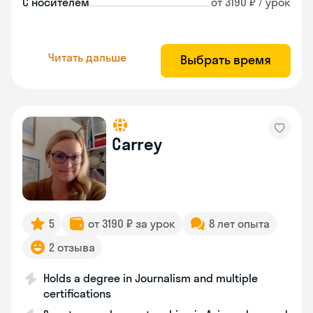
С носителем
от 3190 ₽ / урок
Читать дальше
Выбрать время
Carrey
5
от 3190 ₽ за урок
8 лет опыта
2 отзыва
Holds a degree in Journalism and multiple
certifications