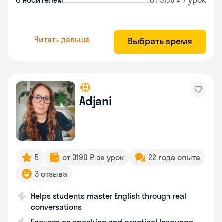
С носителем
от 3190 ₽ / урок
Читать дальше
Выбрать время
Adjani
5
от 3190 ₽ за урок
22 года опыта
3 отзыва
Helps students master English through real
conversations
Focuses on speaking and practical language