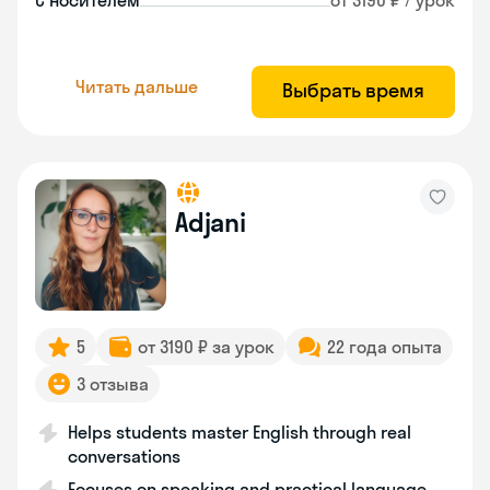
С носителем
от 3190 ₽ / урок
Читать дальше
Выбрать время
Adjani
5
от 3190 ₽ за урок
22 года опыта
3 отзыва
Helps students master English through real
conversations
Focuses on speaking and practical language