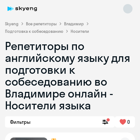
Skyeng
Все репетиторы
Владимир
Подготовка к собеседованию
Носители
Репетиторы по
английскому языку для
подготовки к
собеседованию во
Skyeng Chat
online
Владимире онлайн -
Носители языка
Фильтры
0