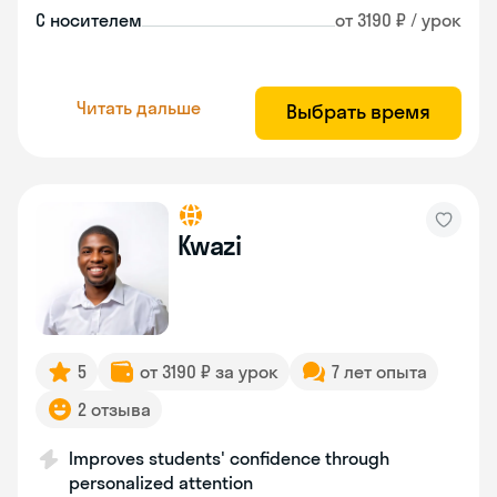
С носителем
от 3190 ₽ / урок
Читать дальше
Выбрать время
Kwazi
5
от 3190 ₽ за урок
7 лет опыта
2 отзыва
Improves students' confidence through
personalized attention