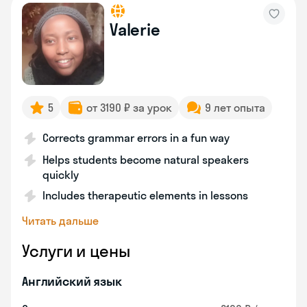
Valerie
5
от 3190 ₽ за урок
9 лет опыта
Corrects grammar errors in a fun way
Helps students become natural speakers
quickly
Includes therapeutic elements in lessons
Читать дальше
Услуги и цены
Английский язык