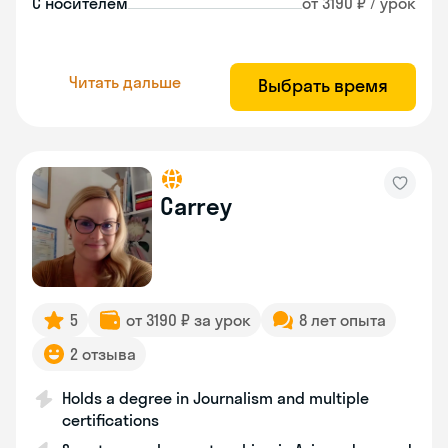
С носителем
от 3190 ₽ / урок
Читать дальше
Выбрать время
Carrey
5
от 3190 ₽ за урок
8 лет опыта
2 отзыва
Holds a degree in Journalism and multiple
certifications