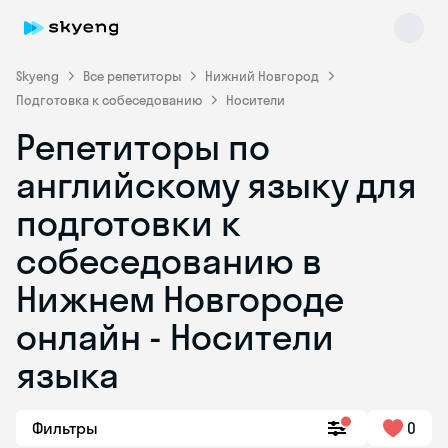
Skyeng
Все репетиторы
Нижний Новгород
Подготовка к собеседованию
Носители
Репетиторы по
английскому языку для
подготовки к
собеседованию в
Skyeng Chat
online
Нижнем Новгороде
онлайн - Носители
языка
Фильтры
0