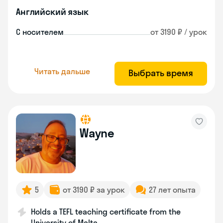
Английский язык
С носителем
от 3190 ₽ / урок
Читать дальше
Выбрать время
Wayne
5
от 3190 ₽ за урок
27 лет опыта
Holds a TEFL teaching certificate from the
University of Malta