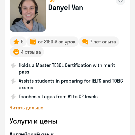
Danyel Van
5
от 3190 ₽ за урок
7 лет опыта
4 отзыва
Holds a Master TESOL Certification with merit
pass
Assists students in preparing for IELTS and TOEIC
exams
Teaches all ages from A1 to C2 levels
Читать дальше
Услуги и цены
Английский язык