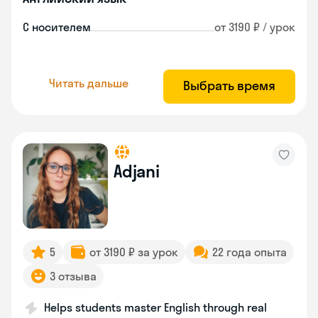
С носителем
от 3190 ₽ / урок
Читать дальше
Выбрать время
Adjani
5
от 3190 ₽ за урок
22 года опыта
3 отзыва
Helps students master English through real