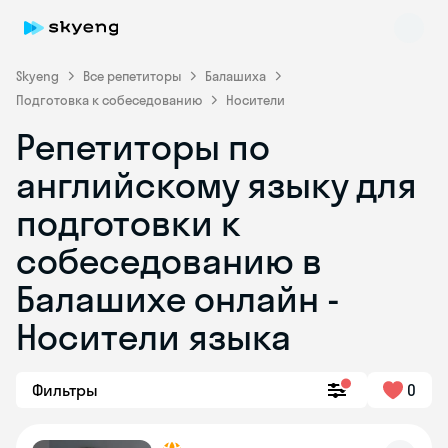
Skyeng
Все репетиторы
Балашиха
Подготовка к собеседованию
Носители
Репетиторы по
английскому языку для
подготовки к
собеседованию в
Skyeng Chat
online
Балашихе онлайн -
Носители языка
Фильтры
0