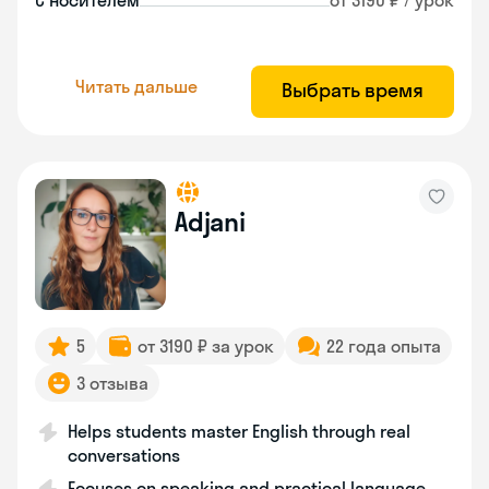
С носителем
от 3190 ₽ / урок
Читать дальше
Выбрать время
Adjani
5
от 3190 ₽ за урок
22 года опыта
3 отзыва
Helps students master English through real
conversations
Focuses on speaking and practical language