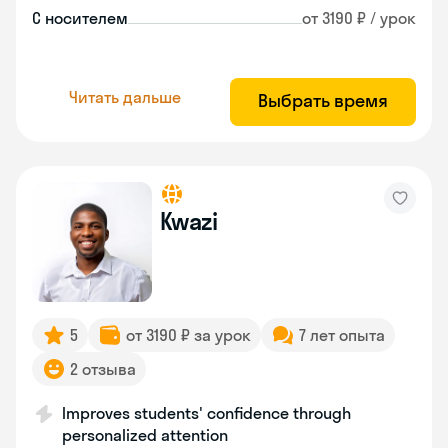
С носителем
от 3190 ₽ / урок
Читать дальше
Выбрать время
Kwazi
5
от 3190 ₽ за урок
7 лет опыта
2 отзыва
Improves students' confidence through
personalized attention