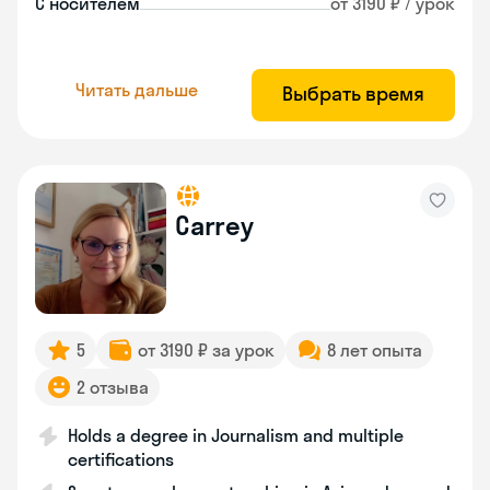
С носителем
от 3190 ₽ / урок
Читать дальше
Выбрать время
Carrey
5
от 3190 ₽ за урок
8 лет опыта
2 отзыва
Holds a degree in Journalism and multiple
certifications