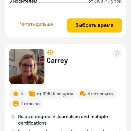
С носителем
от 3190 ₽ / урок
Читать дальше
Выбрать время
Carrey
5
от 3190 ₽ за урок
8 лет опыта
2 отзыва
Holds a degree in Journalism and multiple
certifications