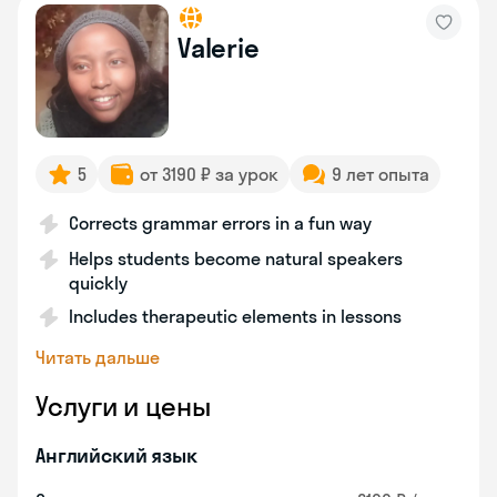
Valerie
5
от 3190 ₽ за урок
9 лет опыта
Corrects grammar errors in a fun way
Helps students become natural speakers
quickly
Includes therapeutic elements in lessons
Читать дальше
Услуги и цены
Английский язык