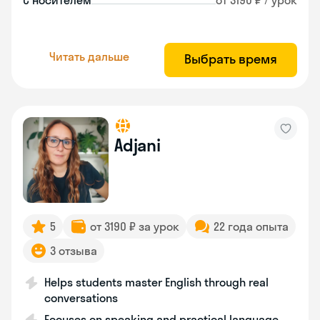
С носителем
от 3190 ₽ / урок
Читать дальше
Выбрать время
Adjani
5
от 3190 ₽ за урок
22 года опыта
3 отзыва
Helps students master English through real
conversations
Focuses on speaking and practical language