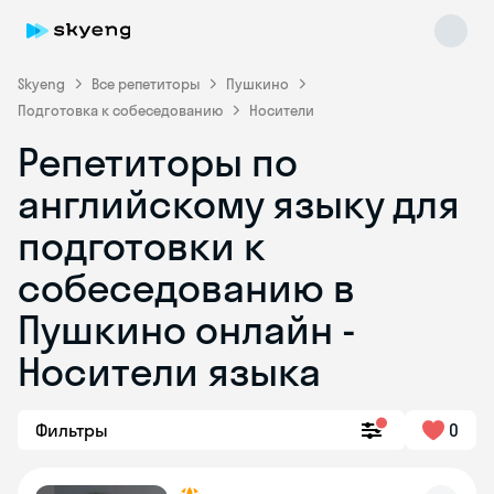
Skyeng
Все репетиторы
Пушкино
Подготовка к собеседованию
Носители
Репетиторы по
английскому языку для
подготовки к
собеседованию в
Skyeng Chat
online
Пушкино онлайн -
Носители языка
Фильтры
0