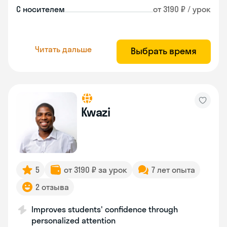
С носителем
от 3190 ₽ / урок
Читать дальше
Выбрать время
Kwazi
5
от 3190 ₽ за урок
7 лет опыта
2 отзыва
Improves students' confidence through
personalized attention