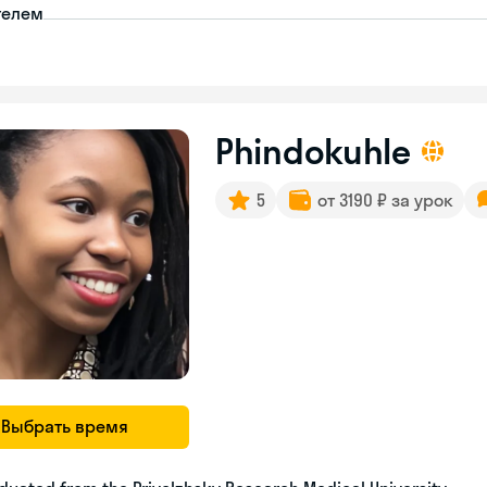
телем
Phindokuhle
5
от 3190 ₽ за урок
Выбрать время