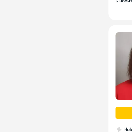
С носи
Hol