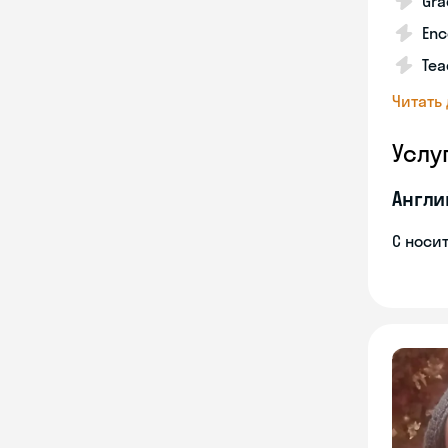
Gra
Enc
Tea
Читать
Услу
Англи
С носи