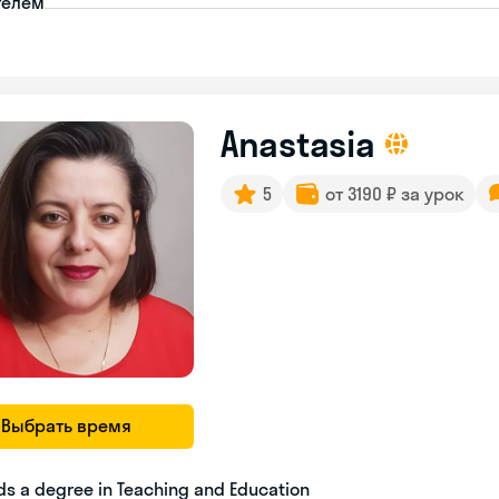
телем
Anastasia
5
от 3190 ₽ за урок
Выбрать время
ds a degree in Teaching and Education