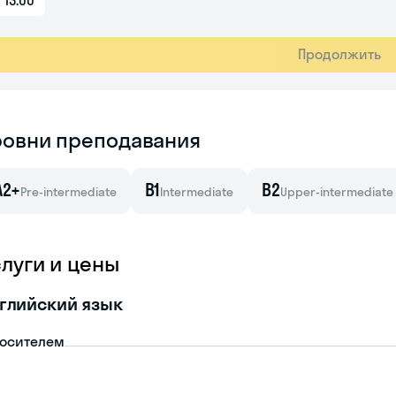
13:00
Продолжить
ровни преподавания
A2+
B1
B2
Pre-intermediate
Intermediate
Upper-intermediate
слуги и цены
глийский язык
носителем