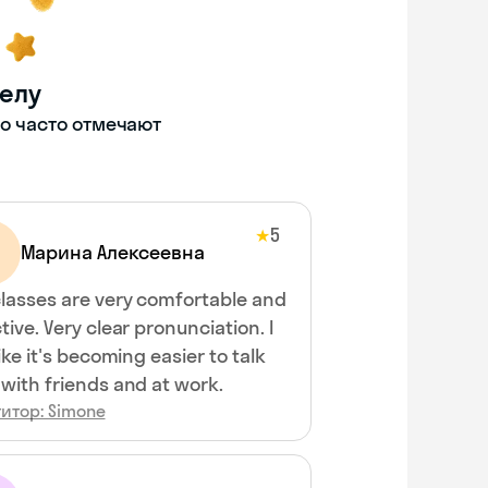
делу
то часто отмечают
5
★
Марина Алексеевна
classes are very comfortable and
tive. Very clear pronunciation. I
like it's becoming easier to talk
with friends and at work.
итор: Simone