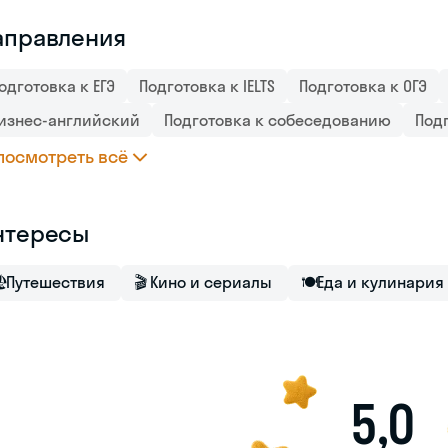
аправления
одготовка к ЕГЭ
Подготовка к IELTS
Подготовка к ОГЭ
изнес-английский
Подготовка к собеседованию
Под
посмотреть всё
нтересы

Путешествия
🎬
Кино и сериалы
🍽
Еда и кулинария
5,0