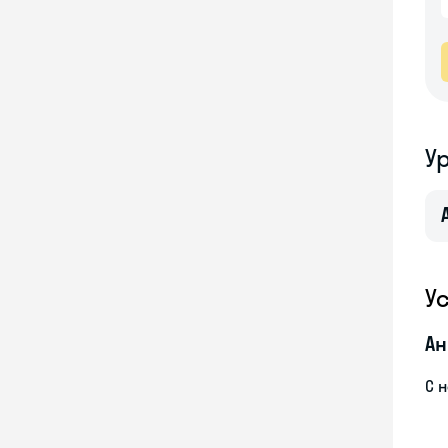
У
У
Ан
С 