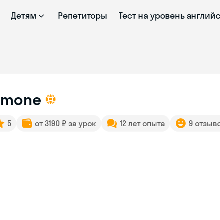
Детям
Репетиторы
Тест на уровень англий
imone
5
от 3190 ₽ за урок
12 лет опыта
9 отзыв