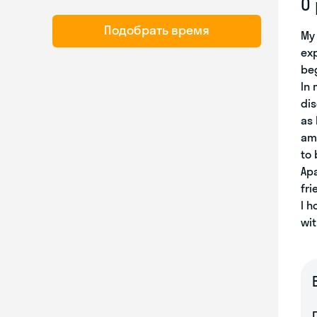
О
Подобрать время
My 
exp
beg
In 
dis
as 
am 
to 
Apa
fri
I h
wit