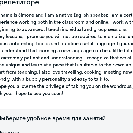
 репетиторе
name is Simone and I am a native English speaker. I am a certi
erience working both in the classroom and online. I work with
inning to advanced. I teach individual and group sessions.
my lessons, I promise you will not be required to memorize long
cuss interesting topics and practice useful language. I guara
I understand that learning a new language can be a little bit d
extremely patient and understanding. I recognize that we all 
be unique and learn at a pace that is suitable to their own abil
rt from teaching, I also love travelling, cooking, meeting ne
endly, with a bubbly personality and easy to talk to.
ope you allow me the privilege of taking you on the wondrous 
h you. I hope to see you soon!
Выберите удобное время для занятий
Предмет