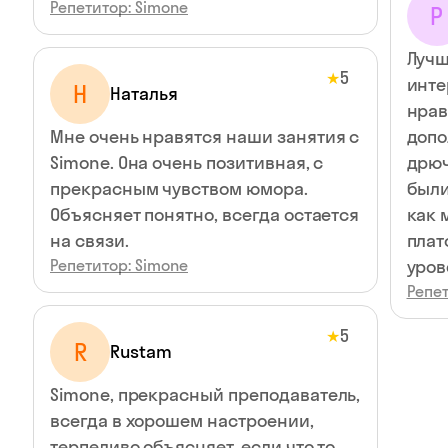
Репетитор: Simone
Р
Лучш
5
★
инте
Н
Наталья
нрав
Мне очень нравятся наши занятия с
допо
Simone. Она очень позитивная, с
дрюч
прекрасным чувством юмора.
были
Объясняет понятно, всегда остается
как 
на связи.
плат
Репетитор: Simone
уров
Репет
5
★
R
Rustam
Simone, прекрасный преподаватель,
всегда в хорошем настроении,
терпеливо объясняет, если что то