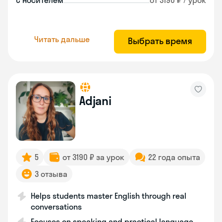
С носителем
от 3190 ₽ / урок
Читать дальше
Выбрать время
Adjani
5
от 3190 ₽ за урок
22 года опыта
3 отзыва
Helps students master English through real
conversations
Focuses on speaking and practical language