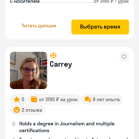
С носителем
от 3190 ₽ / урок
Читать дальше
Выбрать время
Carrey
5
от 3190 ₽ за урок
8 лет опыта
2 отзыва
Holds a degree in Journalism and multiple
certifications