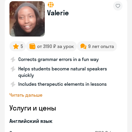
Valerie
5
от 3190 ₽ за урок
9 лет опыта
Corrects grammar errors in a fun way
Helps students become natural speakers
quickly
Includes therapeutic elements in lessons
Читать дальше
Услуги и цены
Английский язык