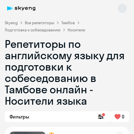
Skyeng
Все репетиторы
Тамбов
Подготовка к собеседованию
Носители
Репетиторы по
английскому языку для
подготовки к
собеседованию в
Skyeng Chat
online
Тамбове онлайн -
Носители языка
Фильтры
0