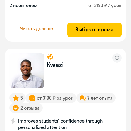
С носителем
от 3190 ₽ / урок
Читать дальше
Выбрать время
Kwazi
5
от 3190 ₽ за урок
7 лет опыта
2 отзыва
Improves students' confidence through
personalized attention