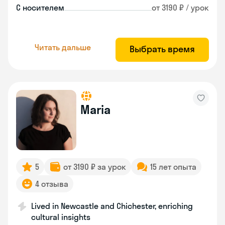
С носителем
от 3190 ₽ / урок
Читать дальше
Выбрать время
Maria
5
от 3190 ₽ за урок
15 лет опыта
4 отзыва
Lived in Newcastle and Chichester, enriching
cultural insights