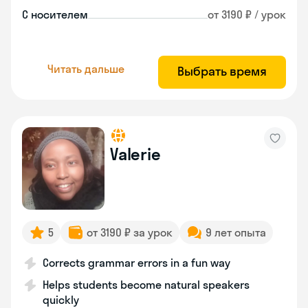
С носителем
от 3190 ₽ / урок
Читать дальше
Выбрать время
Valerie
5
от 3190 ₽ за урок
9 лет опыта
Corrects grammar errors in a fun way
Helps students become natural speakers
quickly