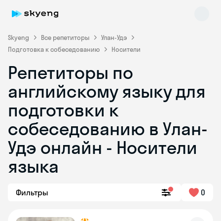
Skyeng
Все репетиторы
Улан-Удэ
Подготовка к собеседованию
Носители
Репетиторы по
английскому языку для
подготовки к
собеседованию в Улан-
Skyeng Chat
online
Удэ онлайн - Носители
языка
Фильтры
0