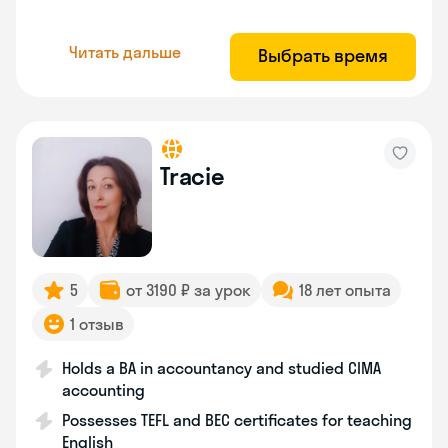
Читать дальше
Выбрать время
Tracie
5
от 3190 ₽ за урок
18 лет опыта
1 отзыв
Holds a BA in accountancy and studied CIMA
accounting
Possesses TEFL and BEC certificates for teaching
English