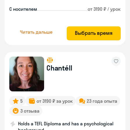
С носителем
от 3190 ₽ / урок
Читать дальше
Выбрать время
Chantéll
5
от 3190 ₽ за урок
23 года опыта
3 отзыва
Holds a TEFL Diploma and has a psychological