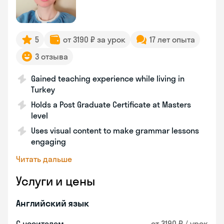
5
от 3190 ₽ за урок
17 лет опыта
3 отзыва
Gained teaching experience while living in
Turkey
Holds a Post Graduate Certificate at Masters
level
Uses visual content to make grammar lessons
engaging
Читать дальше
Услуги и цены
Английский язык
С носителем
от 3190 ₽ / урок