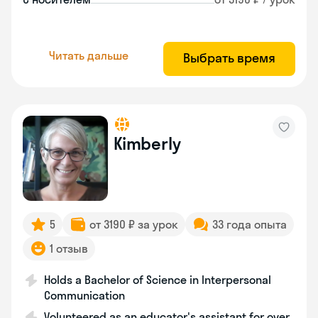
Читать дальше
Выбрать время
Kimberly
5
от 3190 ₽ за урок
33 года опыта
1 отзыв
Holds a Bachelor of Science in Interpersonal
Communication
Volunteered as an educator's assistant for over