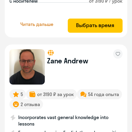
С носителем
от 3190 ₽ / урок
Читать дальше
Выбрать время
Zane Andrew
5
от 3190 ₽ за урок
54 года опыта
2 отзыва
Incorporates vast general knowledge into
lessons