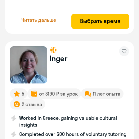
Читать дальше
Выбрать время
Inger
5
от 3190 ₽ за урок
11 лет опыта
2 отзыва
Worked in Greece, gaining valuable cultural
insights
Completed over 600 hours of voluntary tutoring