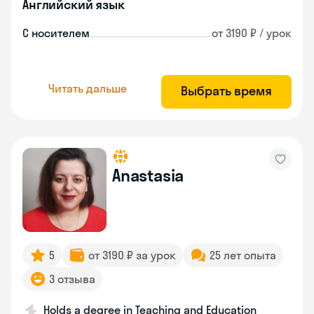
Английский язык
С носителем
от 3190 ₽ / урок
Читать дальше
Выбрать время
Anastasia
5
от 3190 ₽ за урок
25 лет опыта
3 отзыва
Holds a degree in Teaching and Education