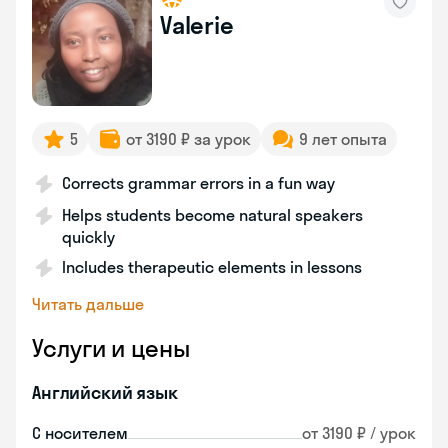
Valerie
5
от 3190 ₽ за урок
9 лет опыта
Corrects grammar errors in a fun way
Helps students become natural speakers
quickly
Includes therapeutic elements in lessons
Читать дальше
Услуги и цены
Английский язык
С носителем
от 3190 ₽ / урок