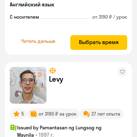
Английский язык
С носителем
от 3190 ₽ / урок
Читать дальше
Выбрать время
Levy
5
от 3190 ₽ за урок
27 лет опыта
Issued by Pamantasan ng Lungsog ng
•
1997 г.
Maynila