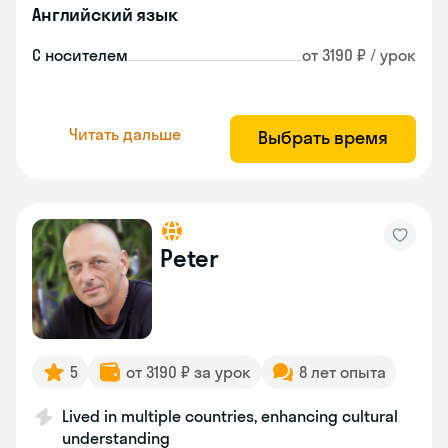
Английский язык
С носителем
от 3190 ₽ / урок
Читать дальше
Выбрать время
Peter
5
от 3190 ₽ за урок
8 лет опыта
Lived in multiple countries, enhancing cultural
understanding