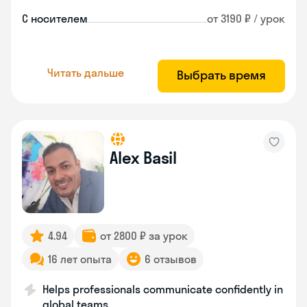
С носителем
от 3190 ₽ / урок
Читать дальше
Выбрать время
Alex Basil
4.94
от 2800 ₽ за урок
16 лет опыта
6 отзывов
Helps professionals communicate confidently in
global teams