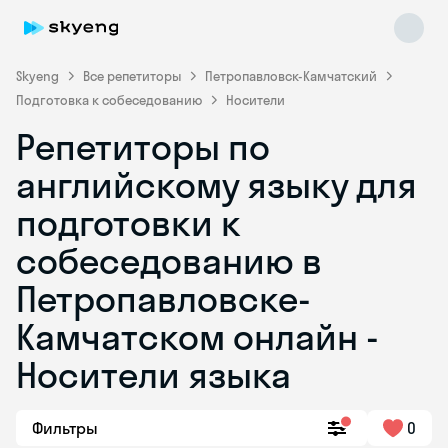
Skyeng
Все репетиторы
Петропавловск-Камчатский
Подготовка к собеседованию
Носители
Репетиторы по
английскому языку для
подготовки к
собеседованию в
Skyeng Chat
online
Петропавловске-
Камчатском онлайн -
Носители языка
Фильтры
0