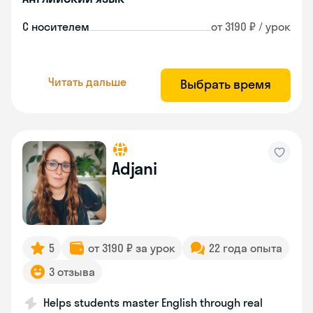
С носителем
от 3190 ₽ / урок
Читать дальше
Выбрать время
Adjani
5
от 3190 ₽ за урок
22 года опыта
3 отзыва
Helps students master English through real