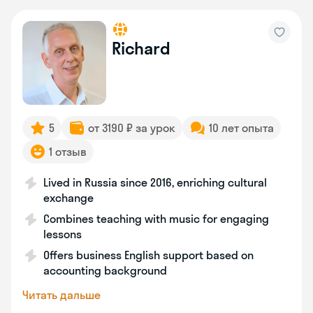
Richard
5
от 3190 ₽ за урок
10 лет опыта
1 отзыв
Lived in Russia since 2016, enriching cultural
exchange
Combines teaching with music for engaging
lessons
Offers business English support based on
accounting background
Читать дальше