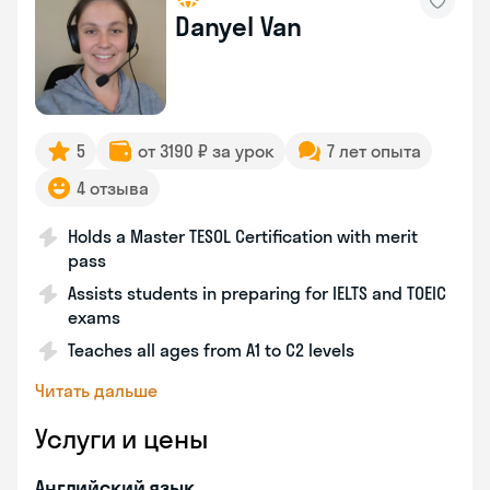
Danyel Van
5
от 3190 ₽ за урок
7 лет опыта
4 отзыва
Holds a Master TESOL Certification with merit
pass
Assists students in preparing for IELTS and TOEIC
exams
Teaches all ages from A1 to C2 levels
Читать дальше
Услуги и цены
Английский язык