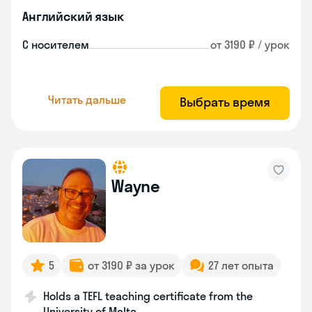
Английский язык
С носителем
от 3190 ₽ / урок
Читать дальше
Выбрать время
Wayne
5
от 3190 ₽ за урок
27 лет опыта
Holds a TEFL teaching certificate from the
University of Malta