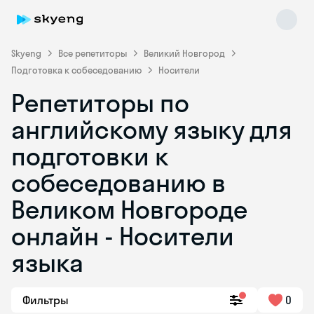
Skyeng
Все репетиторы
Великий Новгород
Подготовка к собеседованию
Носители
Репетиторы по
английскому языку для
подготовки к
собеседованию в
Skyeng Chat
online
Великом Новгороде
онлайн - Носители
языка
Фильтры
0