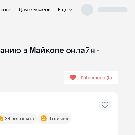
ского
Для бизнеса
Еще
анию в Майкопе онлайн -
Избранное
0
29 лет опыта
3 отзыва