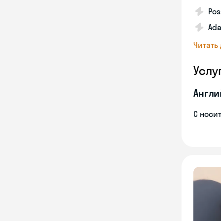
Pos
Ada
Читать
Услу
Англи
С носи