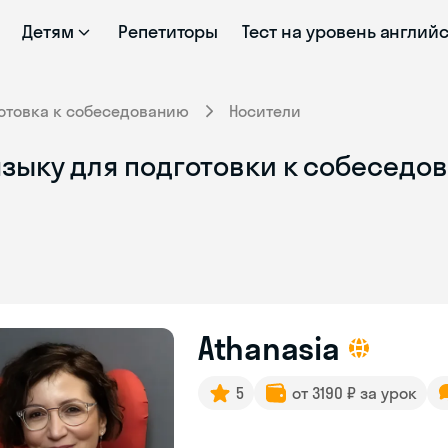
Детям
Репетиторы
Тест на уровень англий
отовка к собеседованию
Носители
зыку для подготовки к собеседов
Athanasia
5
от 3190 ₽ за урок