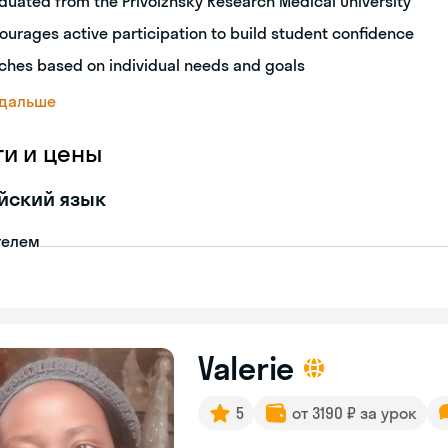
duated from the Privolzhsky Research Medical University
ourages active participation to build student confidence
ches based on individual needs and goals
 дальше
ги и цены
йский язык
телем
Valerie
5
от 3190 ₽ за урок