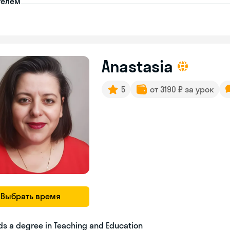
телем
Anastasia
5
от 3190 ₽ за урок
Выбрать время
ds a degree in Teaching and Education