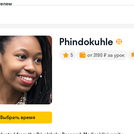
телем
Phindokuhle
5
от 3190 ₽ за урок
Выбрать время