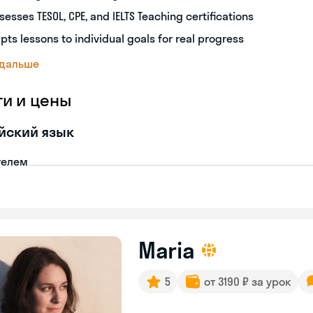
sesses TESOL, CPE, and IELTS Teaching certifications
pts lessons to individual goals for real progress
 дальше
ги и цены
йский язык
телем
Maria
5
от 3190 ₽ за урок