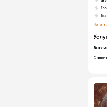
Gra
Enc
Tea
Читать
Услу
Англи
С носи