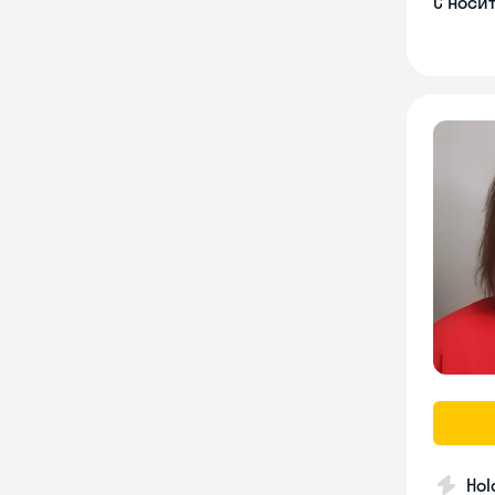
С носи
Hol