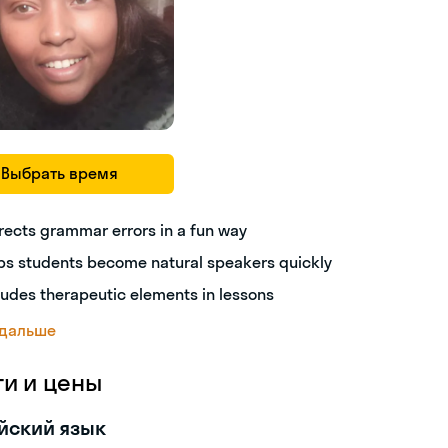
Выбрать время
rects grammar errors in a fun way
ps students become natural speakers quickly
ludes therapeutic elements in lessons
 дальше
ги и цены
йский язык