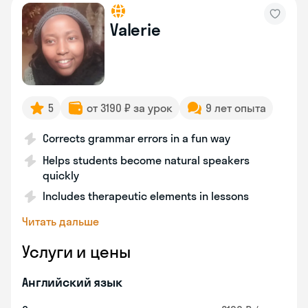
Valerie
5
от 3190 ₽ за урок
9 лет опыта
Corrects grammar errors in a fun way
Helps students become natural speakers
quickly
Includes therapeutic elements in lessons
Читать дальше
Услуги и цены
Английский язык