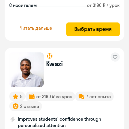
С носителем
от 3190 ₽ / урок
Читать дальше
Выбрать время
Kwazi
5
от 3190 ₽ за урок
7 лет опыта
2 отзыва
Improves students' confidence through
personalized attention