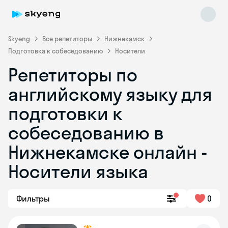
Skyeng
Все репетиторы
Нижнекамск
Подготовка к собеседованию
Носители
Репетиторы по
английскому языку для
подготовки к
собеседованию в
Skyeng Chat
online
Нижнекамске онлайн -
Носители языка
Фильтры
0