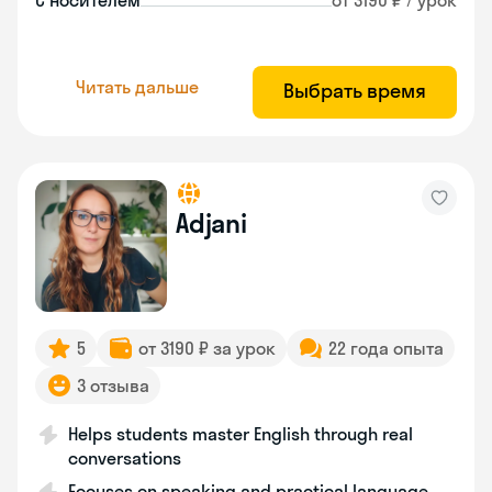
С носителем
от 3190 ₽ / урок
Читать дальше
Выбрать время
Adjani
5
от 3190 ₽ за урок
22 года опыта
3 отзыва
Helps students master English through real
conversations
Focuses on speaking and practical language