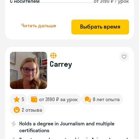
С носителем
от 3190 ₽ / урок
Читать дальше
Выбрать время
Carrey
5
от 3190 ₽ за урок
8 лет опыта
2 отзыва
Holds a degree in Journalism and multiple
certifications