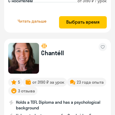
С носителем
от 3190 ₽ / урок
Читать дальше
Выбрать время
Chantéll
5
от 3190 ₽ за урок
23 года опыта
3 отзыва
Holds a TEFL Diploma and has a psychological
background