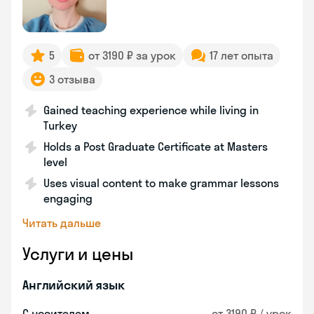
5
от 3190 ₽ за урок
17 лет опыта
3 отзыва
Gained teaching experience while living in
Turkey
Holds a Post Graduate Certificate at Masters
level
Uses visual content to make grammar lessons
engaging
Читать дальше
Услуги и цены
Английский язык
С носителем
от 3190 ₽ / урок