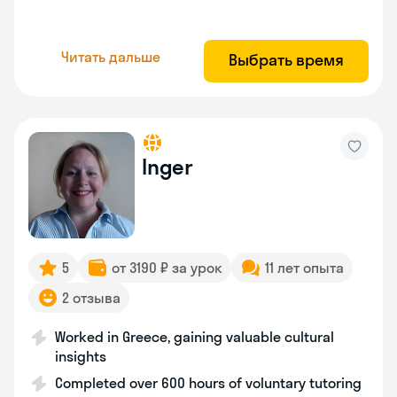
Читать дальше
Выбрать время
Inger
5
от 3190 ₽ за урок
11 лет опыта
2 отзыва
Worked in Greece, gaining valuable cultural
insights
Completed over 600 hours of voluntary tutoring