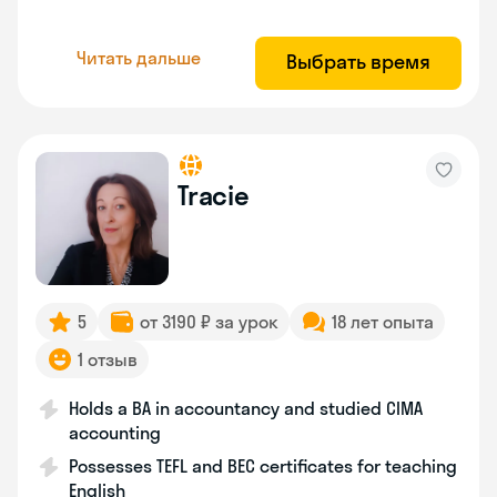
Читать дальше
Выбрать время
Tracie
5
от 3190 ₽ за урок
18 лет опыта
1 отзыв
Holds a BA in accountancy and studied CIMA
accounting
Possesses TEFL and BEC certificates for teaching
English