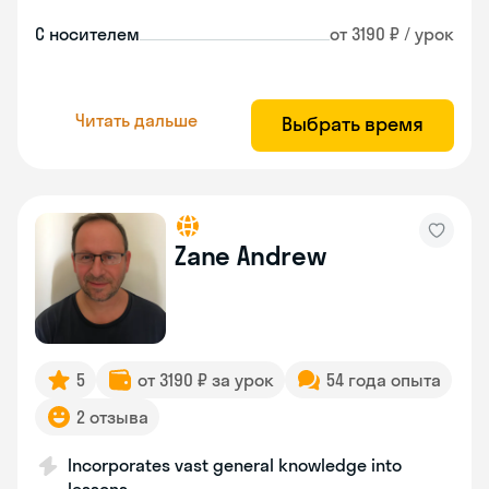
С носителем
от 3190 ₽ / урок
Читать дальше
Выбрать время
Zane Andrew
5
от 3190 ₽ за урок
54 года опыта
2 отзыва
Incorporates vast general knowledge into