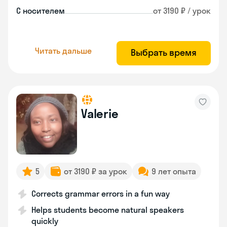
С носителем
от 3190 ₽ / урок
Читать дальше
Выбрать время
Valerie
5
от 3190 ₽ за урок
9 лет опыта
Corrects grammar errors in a fun way
Helps students become natural speakers
quickly