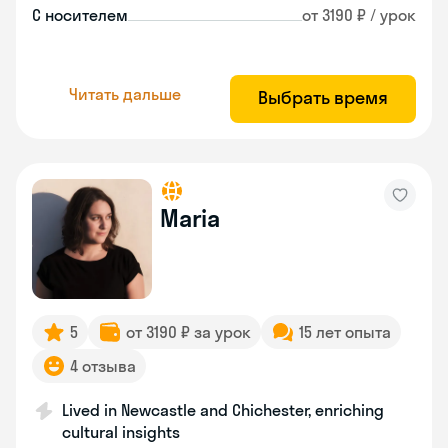
С носителем
от 3190 ₽ / урок
Читать дальше
Выбрать время
Maria
5
от 3190 ₽ за урок
15 лет опыта
4 отзыва
Lived in Newcastle and Chichester, enriching
cultural insights