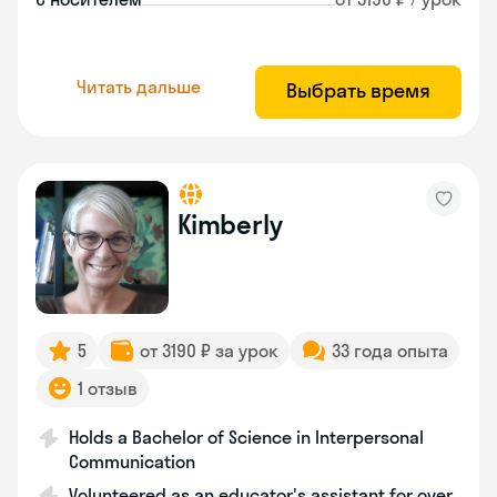
Читать дальше
Выбрать время
Kimberly
5
от 3190 ₽ за урок
33 года опыта
1 отзыв
Holds a Bachelor of Science in Interpersonal
Communication
Volunteered as an educator's assistant for over