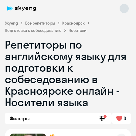
Skyeng
Все репетиторы
Красноярск
Подготовка к собеседованию
Носители
Репетиторы по
английскому языку для
подготовки к
собеседованию в
Skyeng Chat
online
Красноярске онлайн -
Носители языка
Фильтры
0