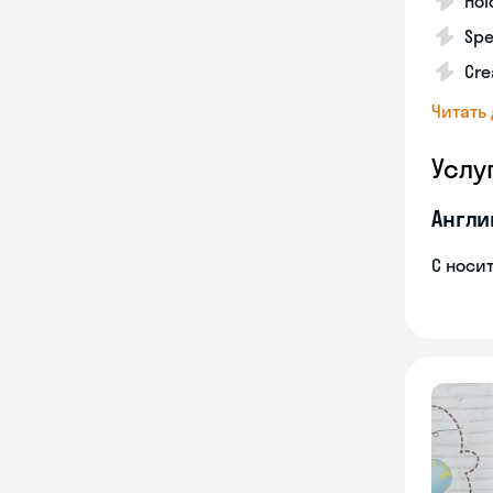
Hol
Spe
Cre
Читать
Услу
Англи
С носи