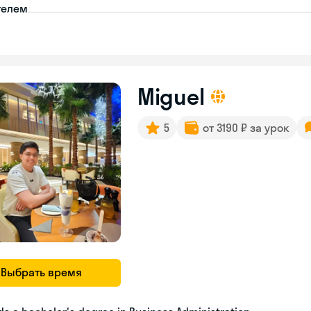
телем
Miguel
5
от 3190 ₽ за урок
Выбрать время