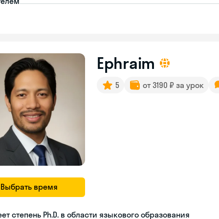
телем
Ephraim
5
от 3190 ₽ за урок
Выбрать время
ет степень Ph.D. в области языкового образования