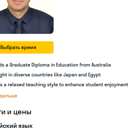
Выбрать время
ds a Graduate Diploma in Education from Australia
ght in diverse countries like Japan and Egypt
s a relaxed teaching style to enhance student enjoyment
 дальше
ги и цены
йский язык