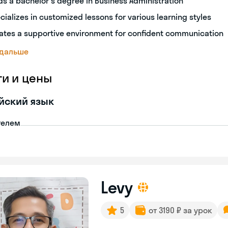
ds a bachelor's degree in Business Administration
cializes in customized lessons for various learning styles
ates a supportive environment for confident communication
 дальше
ги и цены
йский язык
телем
Levy
5
от 3190 ₽ за урок