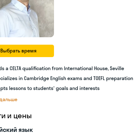
Выбрать время
ds a CELTA qualification from International House, Seville
cializes in Cambridge English exams and TOEFL preparation
pts lessons to students' goals and interests
 дальше
ги и цены
йский язык