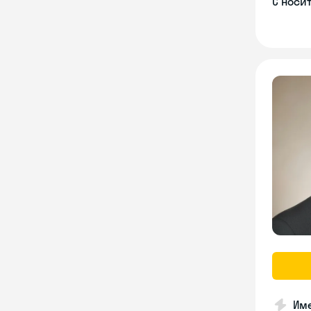
С носи
Име