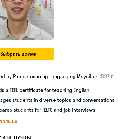
Выбрать время
•
1997 г.
ed by Pamantasan ng Lungsog ng Maynila
ds a TEFL certificate for teaching English
ages students in diverse topics and conversations
pares students for IELTS and job interviews
 дальше
ги и цены