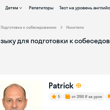
Детям
Репетиторы
Тест на уровень англий
Подготовка к собеседованию
Носители
языку для подготовки к собеседо
Patrick
5
от 3190 ₽ за урок