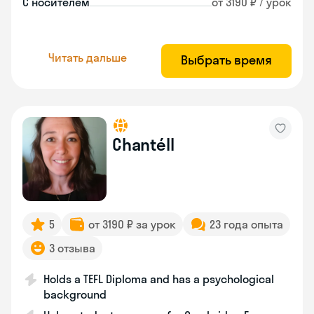
С носителем
от 3190 ₽ / урок
Читать дальше
Выбрать время
Chantéll
5
от 3190 ₽ за урок
23 года опыта
3 отзыва
Holds a TEFL Diploma and has a psychological
background