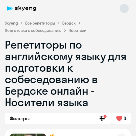
Skyeng
Все репетиторы
Бердск
Подготовка к собеседованию
Носители
Репетиторы по
английскому языку для
подготовки к
собеседованию в
Skyeng Chat
online
Бердске онлайн -
Носители языка
Фильтры
0