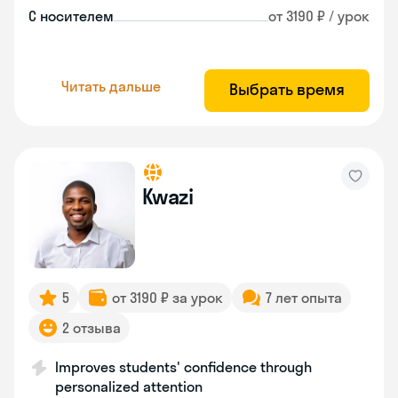
С носителем
от 3190 ₽ / урок
Читать дальше
Выбрать время
Kwazi
5
от 3190 ₽ за урок
7 лет опыта
2 отзыва
Improves students' confidence through
personalized attention