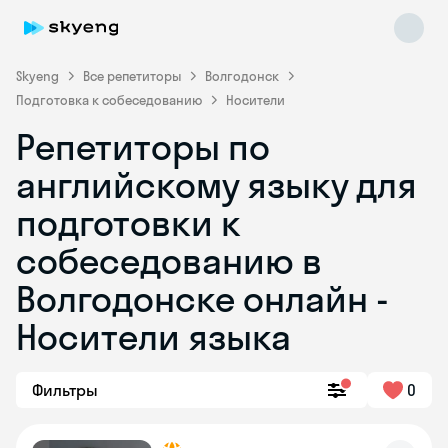
Skyeng
Все репетиторы
Волгодонск
Подготовка к собеседованию
Носители
Репетиторы по
английскому языку для
подготовки к
собеседованию в
Skyeng Chat
online
Волгодонске онлайн -
Носители языка
Фильтры
0