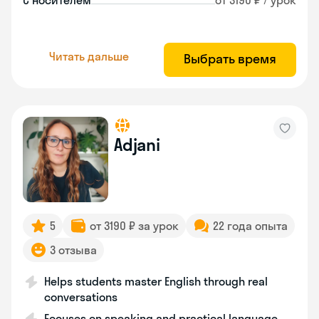
С носителем
от 3190 ₽ / урок
Читать дальше
Выбрать время
Adjani
5
от 3190 ₽ за урок
22 года опыта
3 отзыва
Helps students master English through real
conversations
Focuses on speaking and practical language