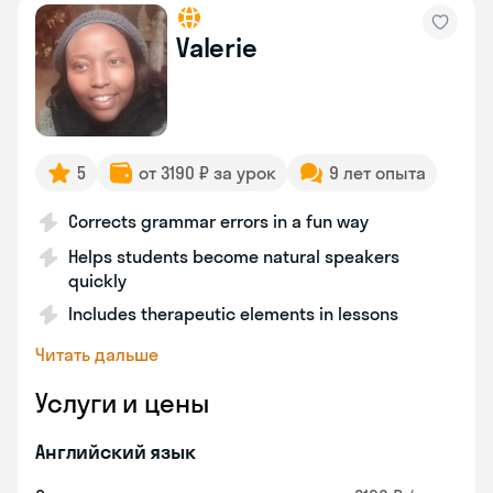
Valerie
5
от 3190 ₽ за урок
9 лет опыта
Corrects grammar errors in a fun way
Helps students become natural speakers
quickly
Includes therapeutic elements in lessons
Читать дальше
Услуги и цены
Английский язык