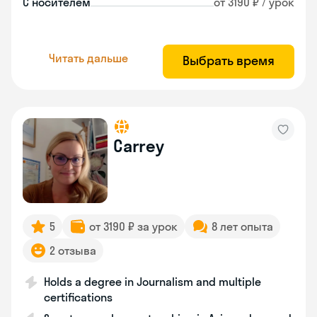
С носителем
от 3190 ₽ / урок
Читать дальше
Выбрать время
Carrey
5
от 3190 ₽ за урок
8 лет опыта
2 отзыва
Holds a degree in Journalism and multiple
certifications