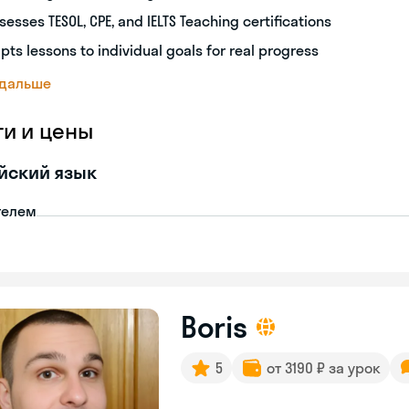
sesses TESOL, CPE, and IELTS Teaching certifications
pts lessons to individual goals for real progress
 дальше
ги и цены
йский язык
телем
Boris
5
от 3190 ₽ за урок