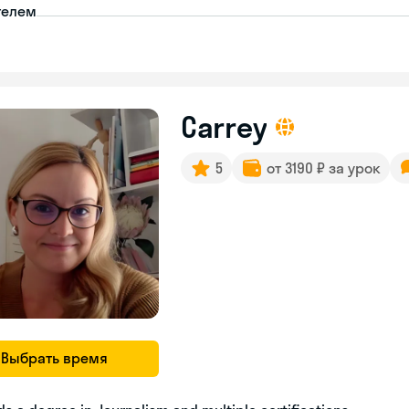
телем
Carrey
5
от 3190 ₽ за урок
Выбрать время