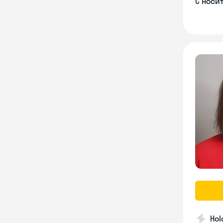
С носи
Hol