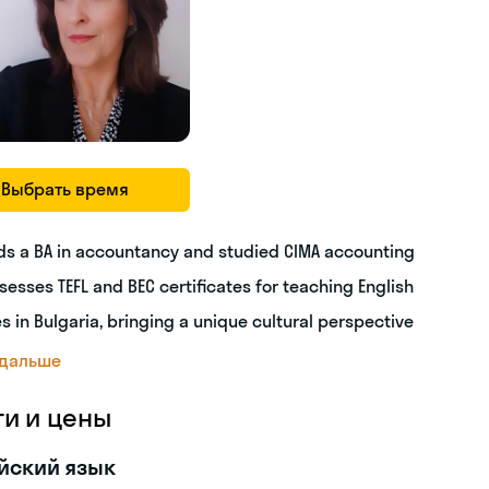
Выбрать время
ds a BA in accountancy and studied CIMA accounting
sesses TEFL and BEC certificates for teaching English
es in Bulgaria, bringing a unique cultural perspective
 дальше
ги и цены
йский язык