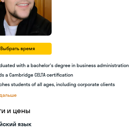
Выбрать время
duated with a bachelor's degree in business administration
ds a Cambridge CELTA certification
ches students of all ages, including corporate clients
 дальше
ги и цены
йский язык