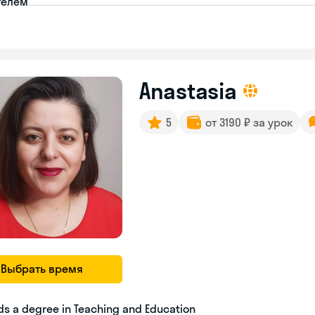
телем
Anastasia
5
от 3190 ₽ за урок
Выбрать время
ds a degree in Teaching and Education