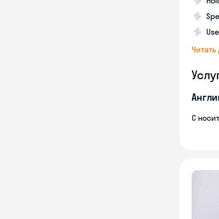
Hol
Spe
Use
Читать
Услу
Англи
С носи