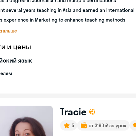
ds a degree in Journalism and multiple certifications
nt several years teaching in Asia and earned an International
s experience in Marketing to enhance teaching methods
 дальше
ги и цены
йский язык
телем
Tracie
5
от 3190 ₽ за урок