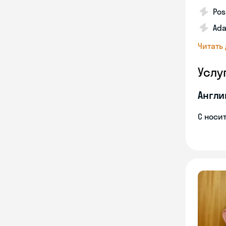
Pos
Ada
Читать
Услу
Англи
С носи