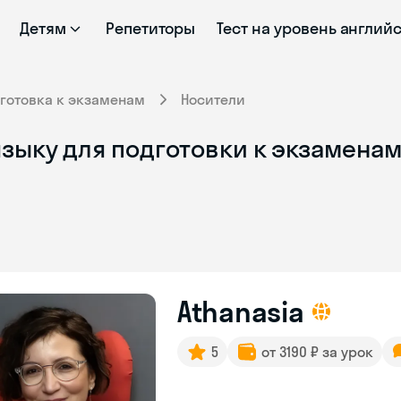
Детям
Репетиторы
Тест на уровень англий
готовка к экзаменам
Носители
зыку для подготовки к экзаменам
Athanasia
5
от 3190 ₽ за урок