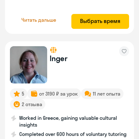
Читать дальше
Выбрать время
Inger
5
от 3190 ₽ за урок
11 лет опыта
2 отзыва
Worked in Greece, gaining valuable cultural
insights
Completed over 600 hours of voluntary tutoring