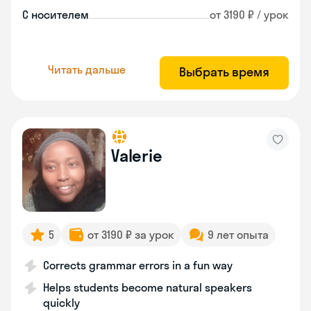
С носителем
от 3190 ₽ / урок
Читать дальше
Выбрать время
Valerie
5
от 3190 ₽ за урок
9 лет опыта
Corrects grammar errors in a fun way
Helps students become natural speakers
quickly