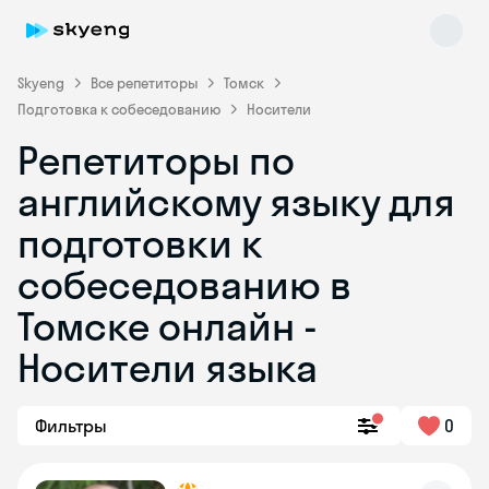
Skyeng
Все репетиторы
Томск
Подготовка к собеседованию
Носители
Репетиторы по
английскому языку для
подготовки к
собеседованию в
Skyeng Chat
online
Томске онлайн -
Носители языка
Фильтры
0