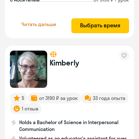
Читать дальше
Выбрать время
Kimberly
5
от 3190 ₽ за урок
33 года опыта
1 отзыв
Holds a Bachelor of Science in Interpersonal
Communication
Volunteered as an educator's assistant for over