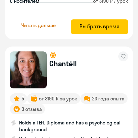
С носителем
от 3190 ₽ / урок
Читать дальше
Выбрать время
Chantéll
5
от 3190 ₽ за урок
23 года опыта
3 отзыва
Holds a TEFL Diploma and has a psychological
background