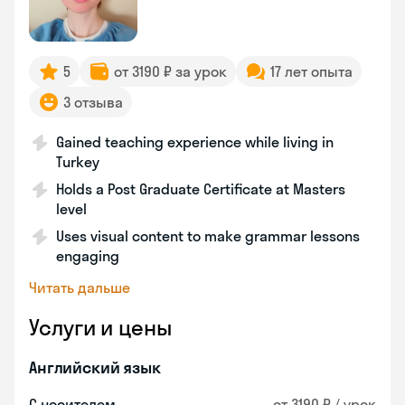
5
от 3190 ₽ за урок
17 лет опыта
3 отзыва
Gained teaching experience while living in
Turkey
Holds a Post Graduate Certificate at Masters
level
Uses visual content to make grammar lessons
engaging
Читать дальше
Услуги и цены
Английский язык
С носителем
от 3190 ₽ / урок