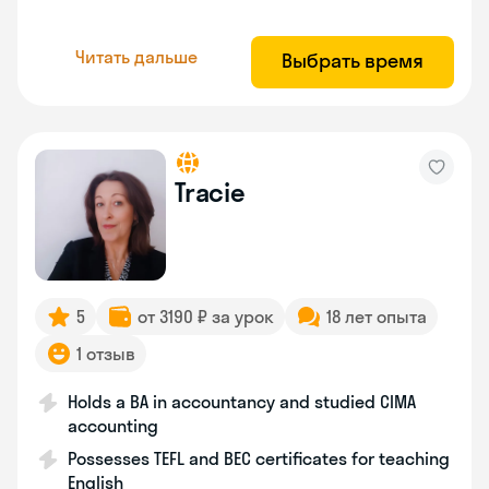
Читать дальше
Выбрать время
Tracie
5
от 3190 ₽ за урок
18 лет опыта
1 отзыв
Holds a BA in accountancy and studied CIMA
accounting
Possesses TEFL and BEC certificates for teaching
English