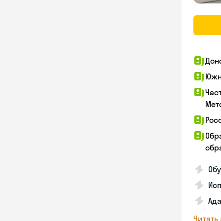
Дон
Южн
Час
Мет
Рос
Обр
обра
Обу
Ис
Ада
Читать