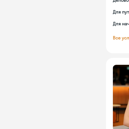
Делово
Для пу
Для на
Все усл