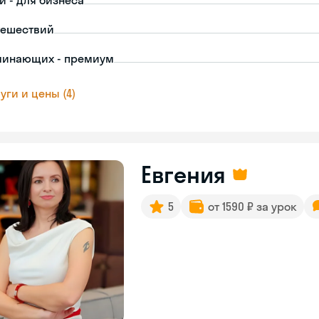
й - для бизнеса
тешествий
чинающих - премиум
уги и цены (4)
Евгения
5
от 1590 ₽ за урок