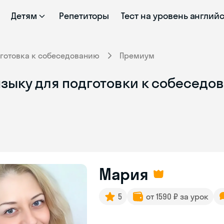
Детям
Репетиторы
Тест на уровень англий
готовка к собеседованию
Премиум
зыку для подготовки к собеседо
Мария
5
от 1590 ₽ за урок