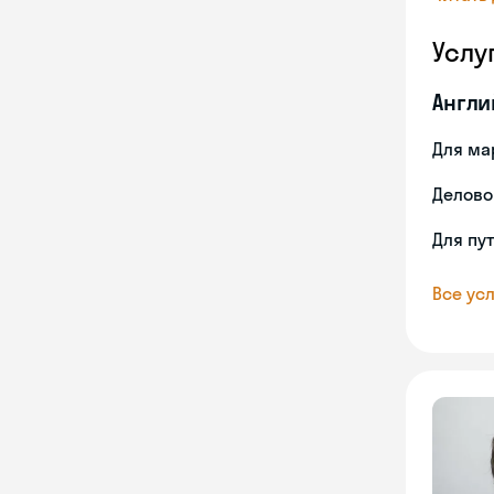
Услу
Англи
Для ма
Делово
Для пу
Все усл