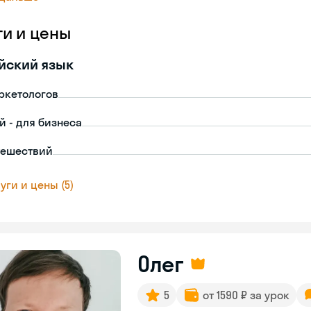
ги и цены
йский язык
ркетологов
й - для бизнеса
тешествий
уги и цены (5)
Олег
5
от 1590 ₽ за урок