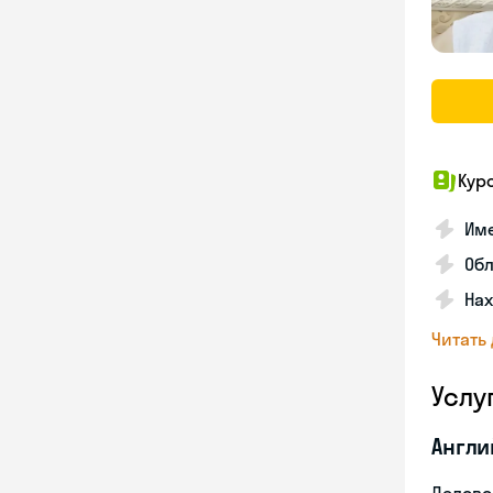
Кур
Име
Об
На
Читать
Услу
Англи