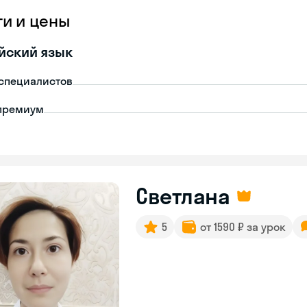
ги и цены
йский язык
-специалистов
премиум
Светлана
5
от 1590 ₽ за урок