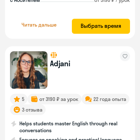
С носителем
от 3190 ₽ / урок
Читать дальше
Выбрать время
Adjani
5
от 3190 ₽ за урок
22 года опыта
3 отзыва
Helps students master English through real
conversations
Focuses on speaking and practical language