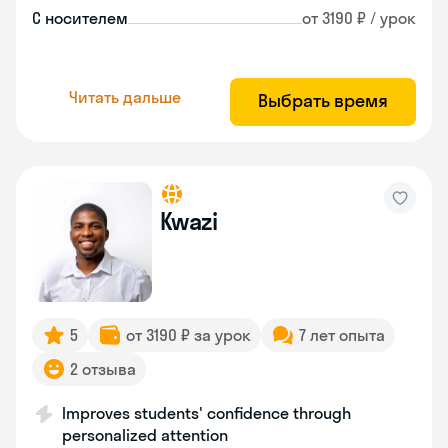
С носителем
от 3190 ₽ / урок
Читать дальше
Выбрать время
Kwazi
5
от 3190 ₽ за урок
7 лет опыта
2 отзыва
Improves students' confidence through
personalized attention