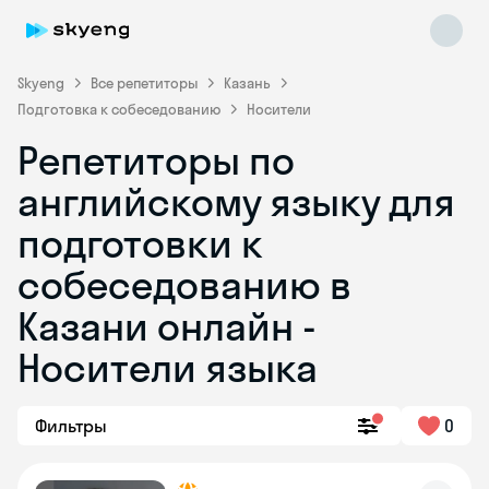
Skyeng
Все репетиторы
Казань
Подготовка к собеседованию
Носители
Репетиторы по
английскому языку для
подготовки к
собеседованию в
Skyeng Chat
online
Казани онлайн -
Носители языка
Фильтры
0