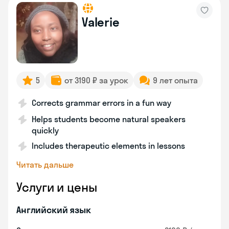
Valerie
5
от 3190 ₽ за урок
9 лет опыта
Corrects grammar errors in a fun way
Helps students become natural speakers
quickly
Includes therapeutic elements in lessons
Читать дальше
Услуги и цены
Английский язык