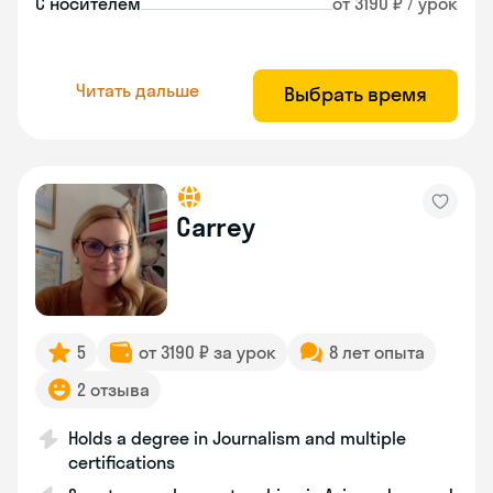
С носителем
от 3190 ₽ / урок
Читать дальше
Выбрать время
Carrey
5
от 3190 ₽ за урок
8 лет опыта
2 отзыва
Holds a degree in Journalism and multiple
certifications