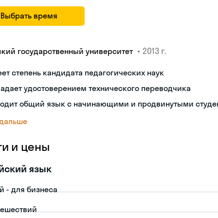
Выбрать время
•
2013 г.
ский государственный университет
ет степень кандидата педагогических наук
ладает удостоверением технического переводчика
ходит общий язык с начинающими и продвинутыми студе
 дальше
ги и цены
йский язык
й - для бизнеса
тешествий