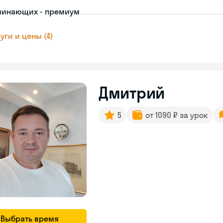
чинающих - премиум
уги и цены (4)
Дмитрий
5
от 1090 ₽ за урок
Выбрать время