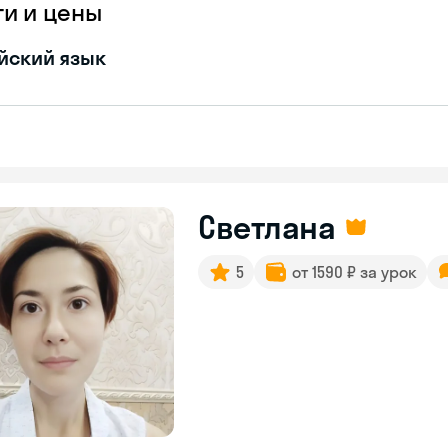
ги и цены
йский язык
Светлана
5
от 1590 ₽ за урок