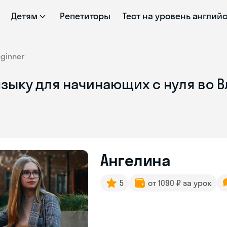
Детям
Репетиторы
Тест на уровень англий
ginner
языку для начинающих с нуля во 
Ангелина
5
от 1090 ₽ за урок