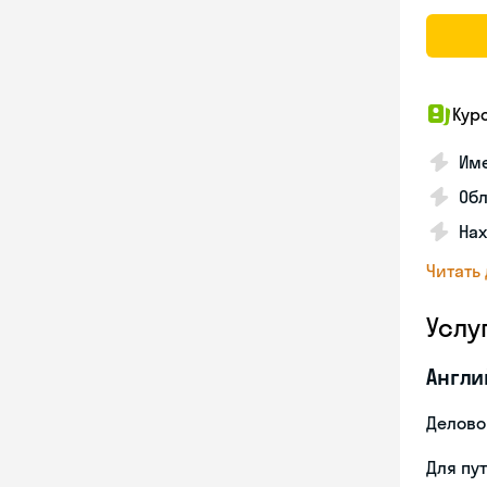
Кур
Име
Об
На
Читать
Услу
Англи
Делово
Для пу