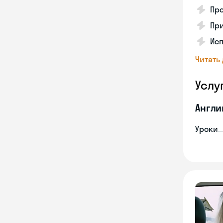
Про
Пр
Исп
Читать
Услу
Англи
Уроки