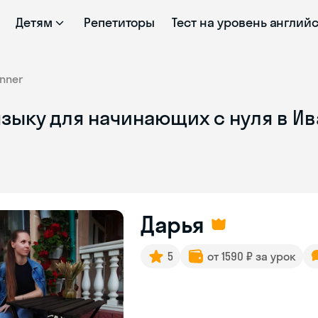
Детям
Репетиторы
Тест на уровень англий
nner
языку для начинающих с нуля в И
Дарья
5
от 1590 ₽ за урок