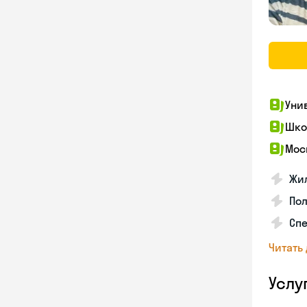
Уни
Шко
Мос
Жил
Пол
Сп
Читать
Услу