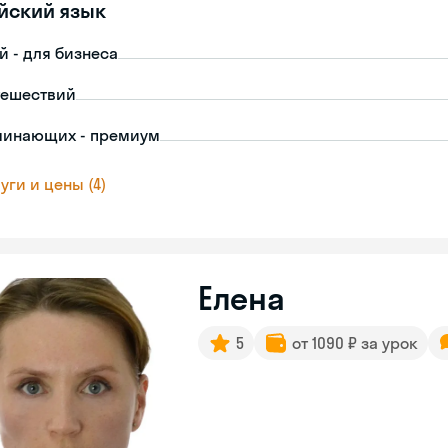
йский язык
й - для бизнеса
тешествий
чинающих - премиум
уги и цены (4)
Елена
5
от 1090 ₽ за урок