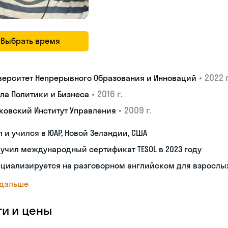
Выбрать время
•
2022 г
верситет Непрерывного Образования и Инноваций
•
2016 г.
ла Политики и Бизнеса
•
2009 г.
ковский Институт Управления
 и учился в ЮАР, Новой Зеландии, США
учил международный сертификат TESOL в 2023 году
ециализируется на разговорном английском для взрослы
 дальше
ги и цены