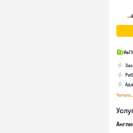
ИвГ
Зак
Раб
Ада
Читать
Услу
Англи