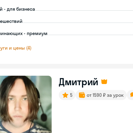
й - для бизнеса
тешествий
чинающих - премиум
уги и цены (4)
Дмитрий
5
от 1590 ₽ за урок