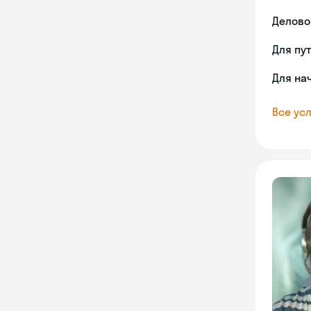
Делово
Для пу
Для на
Все усл