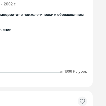
•
2002 г.
ниверситет с психологическим образованием
учении
от 1090 ₽ / урок
Skyeng Chat
online