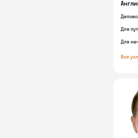
Англи
Делово
Для пу
Для на
Все усл