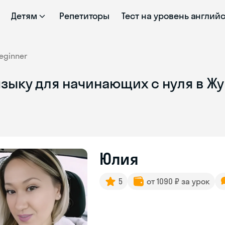
Детям
Репетиторы
Тест на уровень англий
eginner
языку для начинающих с нуля в Ж
Юлия
5
от 1090 ₽ за урок