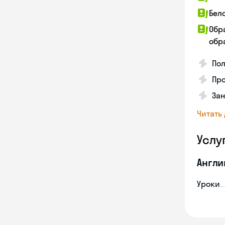
Бел
Обр
обра
По
Про
Зан
Читать
Услу
Англи
Уроки