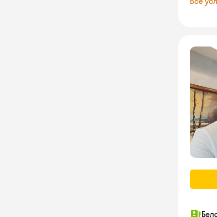
Все усл
Бел