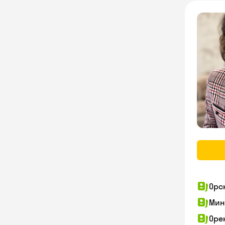
Орс
Мин
Оре