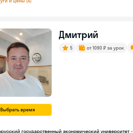
уги и цены (4)
Дмитрий
5
от 1090 ₽ за урок
Выбрать время
•
орусский государственный экономический университет