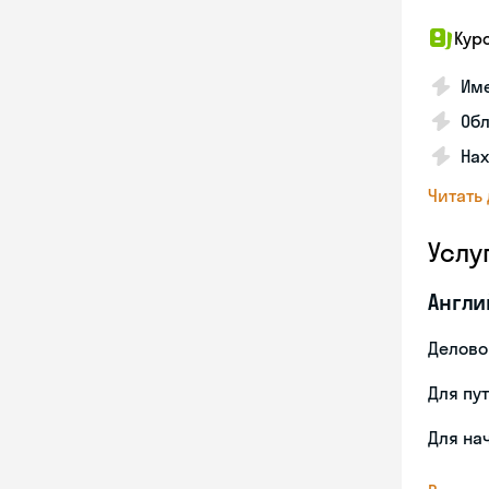
Кур
Име
Об
На
Читать
Услу
Англи
Делово
Для пу
Для на