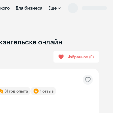
ского
Для бизнеса
Еще
рхангельске онлайн
Избранное
0
31 год опыта
1 отзыв