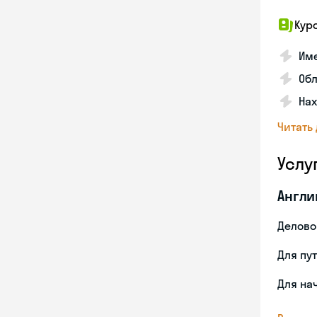
Кур
Име
Об
На
Читать
Услу
Англи
Делово
Для пу
Для на