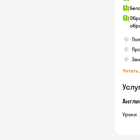
Бел
Обр
обра
По
Про
Зан
Читать
Услу
Англи
Уроки