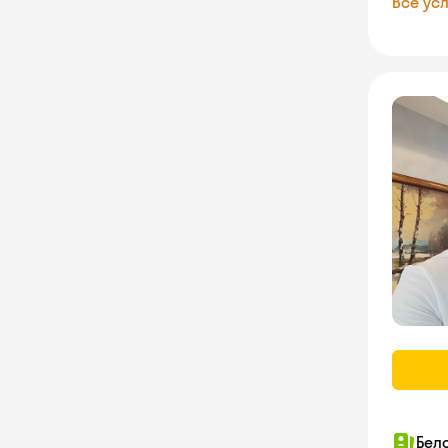
Все усл
Бел