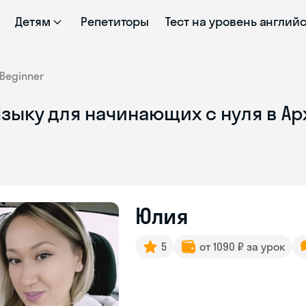
Детям
Репетиторы
Тест на уровень англий
Beginner
зыку для начинающих с нуля в А
Юлия
5
от 1090 ₽ за урок