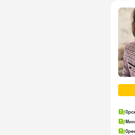
Орс
Мин
Оре