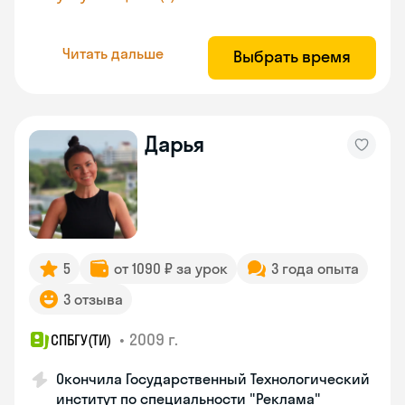
Читать дальше
Выбрать время
Дарья
5
от 1090 ₽ за урок
3 года опыта
3 отзыва
•
2009 г.
СПБГУ(ТИ)
Окончила Государственный Технологический
институт по специальности "Реклама"