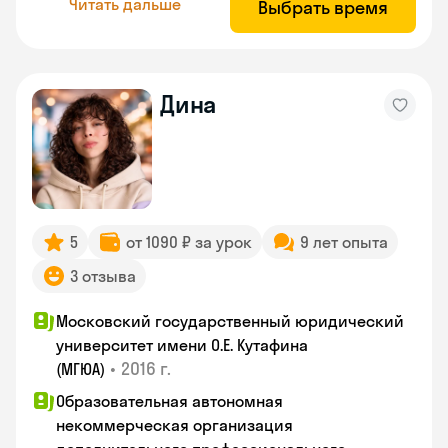
Читать дальше
Выбрать время
Дина
5
от 1090 ₽ за урок
9 лет опыта
3 отзыва
Московский государственный юридический
университет имени О.Е. Кутафина
•
2016 г.
(МГЮА)
Образовательная автономная
некоммерческая организация