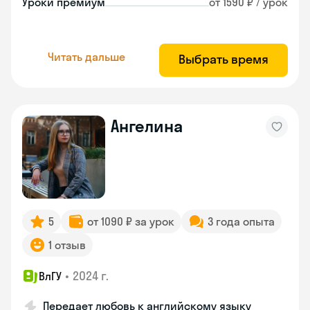
Уроки премиум
от 1590 ₽ / урок
Читать дальше
Выбрать время
Ангелина
5
от 1090 ₽ за урок
3 года опыта
1 отзыв
•
2024 г.
ВлГУ
Передает любовь к английскому языку