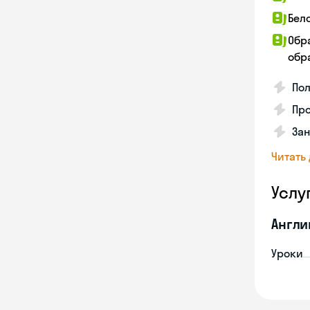
Бел
Обр
обра
По
Про
Зан
Читать
Услу
Англи
Уроки