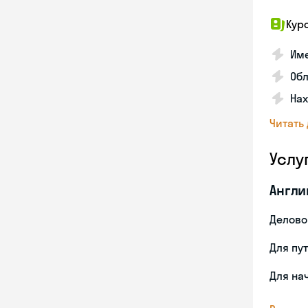
Кур
Име
Об
На
Читать
Услу
Англи
Делово
Для пу
Для на