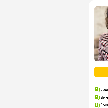
Орс
Мин
Оре