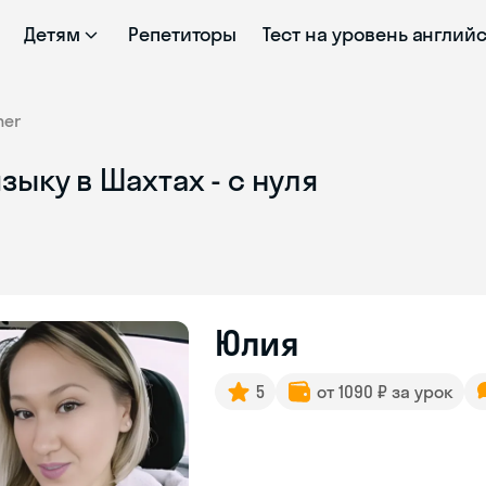
Детям
Репетиторы
Тест на уровень англий
ner
ыку в Шахтах - с нуля
Юлия
5
от 1090 ₽ за урок