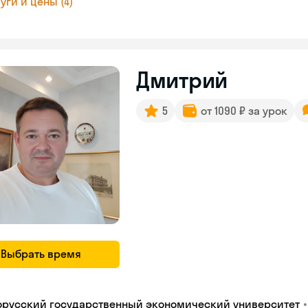
уги и цены (4)
Дмитрий
5
от 1090 ₽ за урок
Выбрать время
•
орусский государственный экономический университет