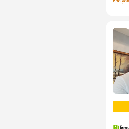
Все усл
Бел