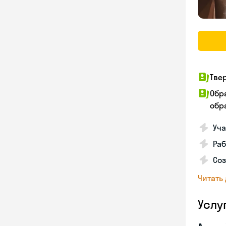
Тве
Обр
обра
Уча
Ра
Соз
Читать
Услу