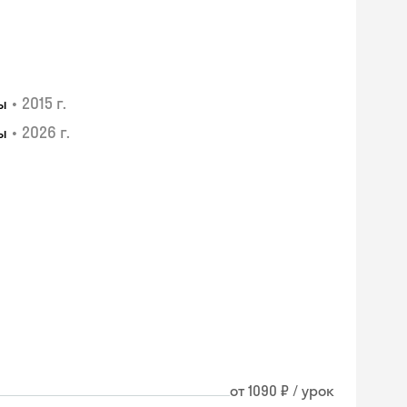
•
2015 г.
ы
•
2026 г.
ы
я
от 1090 ₽ / урок