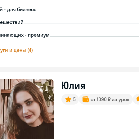
й - для бизнеса
тешествий
чинающих - премиум
уги и цены (4)
Юлия
5
от 1090 ₽ за урок