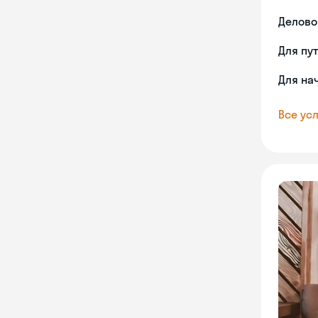
Делово
Для пу
Для на
Все усл