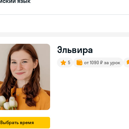
йский язык
Эльвира
5
от 1090 ₽ за урок
Выбрать время