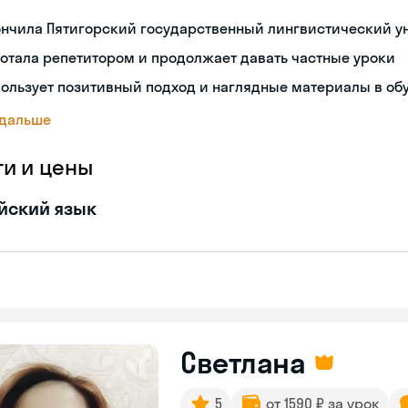
ончила Пятигорский государственный лингвистический у
отала репетитором и продолжает давать частные уроки
ользует позитивный подход и наглядные материалы в об
 дальше
ги и цены
йский язык
Светлана
5
от 1590 ₽ за урок