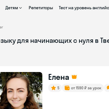
Детям
Репетиторы
Тест на уровень англий
er
зыку для начинающих с нуля в Тв
Елена
5
от 1590 ₽ за урок