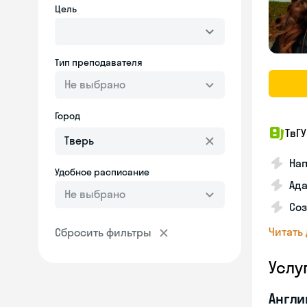
Цель
Тип преподавателя
Не выбрано
Город
ТвГУ
Нап
Удобное расписание
Ада
Не выбрано
Соз
Читать
Сбросить фильтры
Услу
Англи