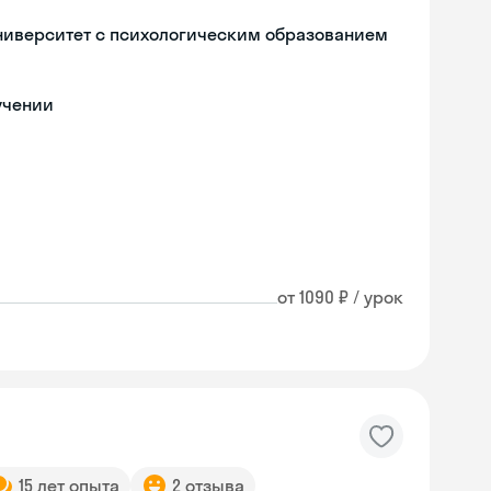
ниверситет с психологическим образованием
учении
от 1090 ₽ / урок
Skyeng Chat
online
15 лет опыта
2 отзыва