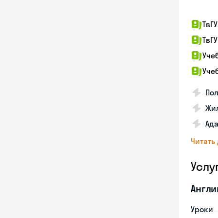
ТвГУ
ТвГУ
Уче
Уче
По
Жил
Ада
Читать
Услу
Англи
Уроки