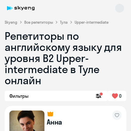
Skyeng
Все репетиторы
Тула
Upper-intermediate
Репетиторы по
английскому языку для
уровня B2 Upper-
intermediate в Туле
онлайн
Skyeng Chat
online
Фильтры
0
Анна