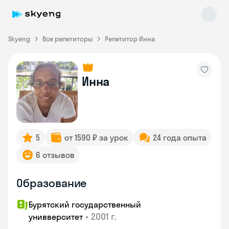
Skyeng
Все репетиторы
Репетитор Инна
Инна
Skyeng Chat
online
5
от 1590 ₽ за урок
24 года опыта
6 отзывов
Образование
Бурятский государственный
•
2001 г.
унивверситет