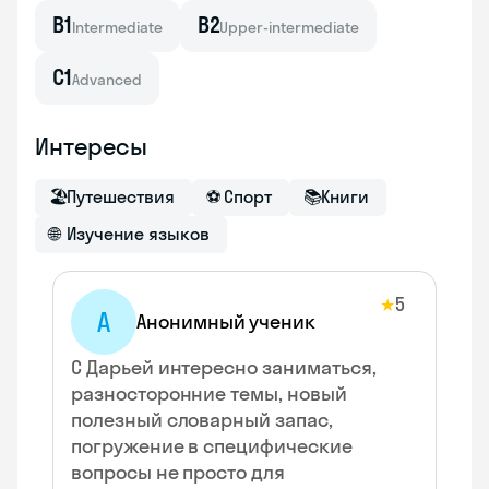
B1
B2
Intermediate
Upper-intermediate
C1
Advanced
Интересы
🏖
Путешествия
⚽
Спорт
📚
Книги
🌐
Изучение языков
5
★
А
Анонимный ученик
С Дарьей интересно заниматься,
разносторонние темы, новый
полезный словарный запас,
погружение в специфические
вопросы не просто для