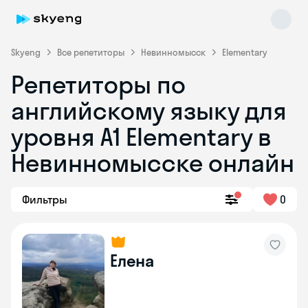
Skyeng
Все репетиторы
Невинномысск
Elementary
Репетиторы по
английскому языку для
уровня A1 Elementary в
Невинномысске онлайн
Skyeng Chat
online
Фильтры
0
Елена