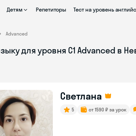
Детям
Репетиторы
Тест на уровень англий
Advanced
языку для уровня C1 Advanced в 
Светлана
5
от 1590 ₽ за урок