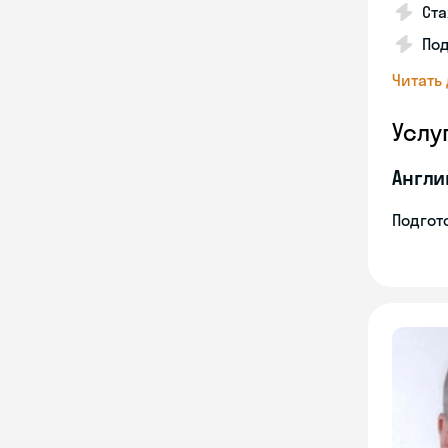
Ста
Под
Читать
Услу
Англи
Подгото