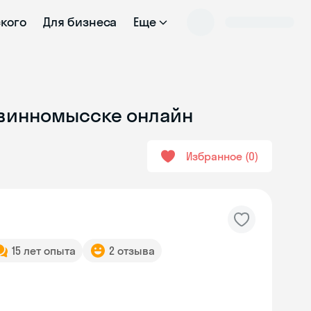
ского
Для бизнеса
Еще
Невинномысске онлайн
Избранное
0
15 лет опыта
2 отзыва