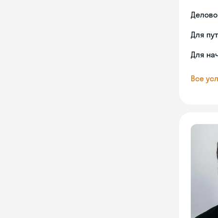
Делово
Для пу
Для на
Все усл