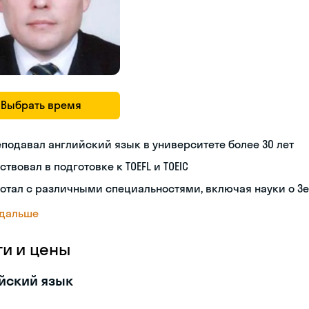
Выбрать время
подавал английский язык в университете более 30 лет
ствовал в подготовке к TOEFL и TOEIC
отал с различными специальностями, включая науки о З
 дальше
ги и цены
йский язык