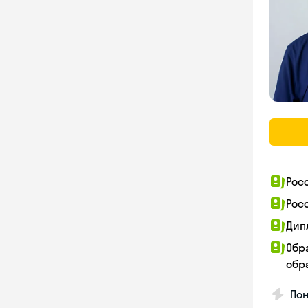
Рос
Рос
Дип
Обр
обра
Пон