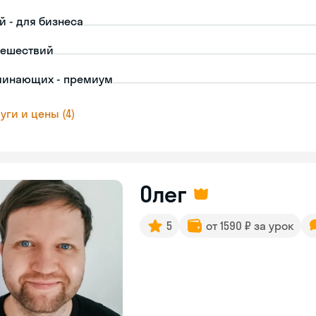
й - для бизнеса
тешествий
чинающих - премиум
уги и цены (4)
Олег
5
от 1590 ₽ за урок