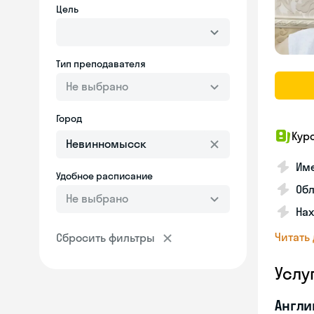
Цель
Тип преподавателя
Не выбрано
Город
Кур
Име
Удобное расписание
Об
Не выбрано
На
Читать
Сбросить фильтры
Услу
Англи