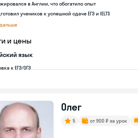
жировался в Англии, что обогатило опыт
готовил учеников к успешной сдаче ЕГЭ и IELTS
 дальше
ги и цены
йский язык
вка к ЕГЭ/ОГЭ
Олег
5
от 900 ₽ за урок