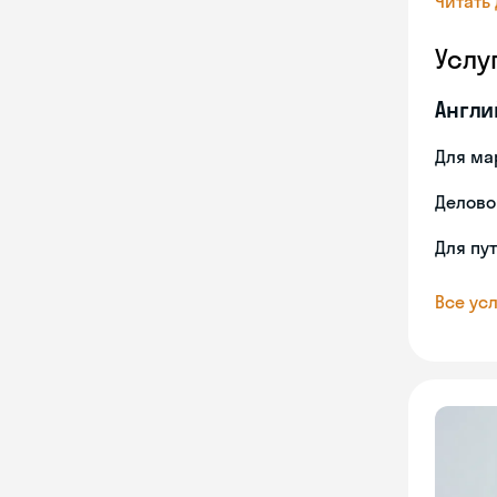
Читать
Услу
Англи
Для ма
Делово
Для пу
Все усл