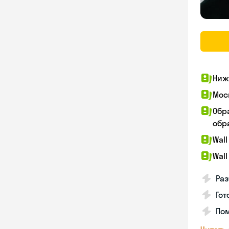
Ниж
Мос
Обр
обра
Wall
Wall
Раз
Гот
По