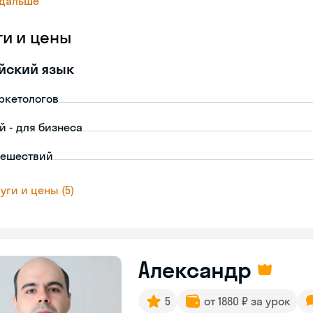
 дальше
ги и цены
йский язык
ркетологов
й - для бизнеса
тешествий
уги и цены (5)
Александр
5
от 1880 ₽ за урок