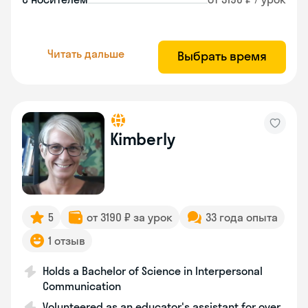
Читать дальше
Выбрать время
Kimberly
5
от 3190 ₽ за урок
33 года опыта
1 отзыв
Holds a Bachelor of Science in Interpersonal
Communication
Volunteered as an educator's assistant for over