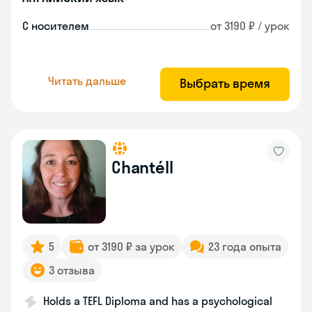
С носителем
от 3190 ₽ / урок
Читать дальше
Выбрать время
Chantéll
5
от 3190 ₽ за урок
23 года опыта
3 отзыва
Holds a TEFL Diploma and has a psychological