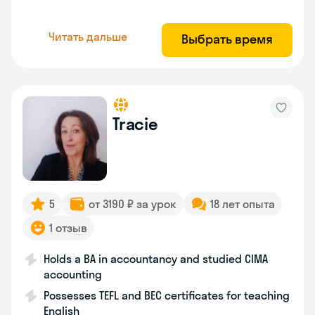
Читать дальше
Выбрать время
Tracie
5
от 3190 ₽ за урок
18 лет опыта
1 отзыв
Holds a BA in accountancy and studied CIMA
accounting
Possesses TEFL and BEC certificates for teaching
English