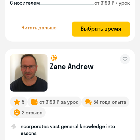
С носителем
от 3190 ₽ / урок
Читать дальше
Выбрать время
Zane Andrew
5
от 3190 ₽ за урок
54 года опыта
2 отзыва
Incorporates vast general knowledge into
lessons