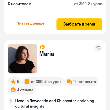
С носителем
от 3190 ₽ / урок
Читать дальше
Выбрать время
Maria
5
от 3190 ₽ за урок
15 лет опыта
4 отзыва
Lived in Newcastle and Chichester, enriching
cultural insights