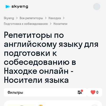
Skyeng
Все репетиторы
Находка
Подготовка к собеседованию
Носители
Репетиторы по
английскому языку для
подготовки к
собеседованию в
Skyeng Chat
online
Находке онлайн -
Носители языка
Фильтры
0