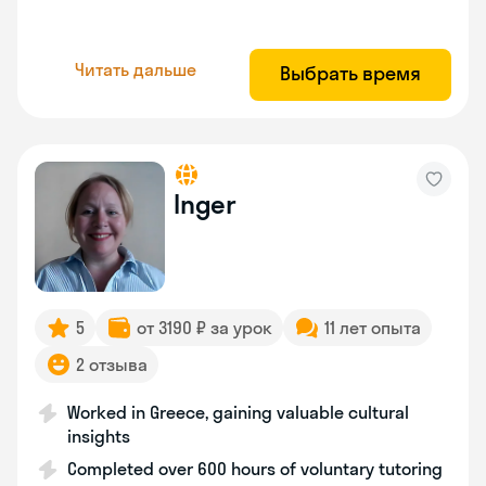
Читать дальше
Выбрать время
Inger
5
от 3190 ₽ за урок
11 лет опыта
2 отзыва
Worked in Greece, gaining valuable cultural
insights
Completed over 600 hours of voluntary tutoring