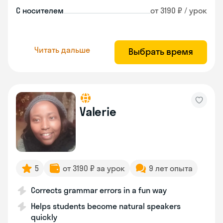
С носителем
от 3190 ₽ / урок
Читать дальше
Выбрать время
Valerie
5
от 3190 ₽ за урок
9 лет опыта
Corrects grammar errors in a fun way
Helps students become natural speakers
quickly