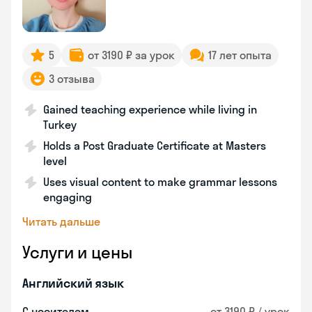
5
от 3190 ₽ за урок
17 лет опыта
3 отзыва
Gained teaching experience while living in
Turkey
Holds a Post Graduate Certificate at Masters
level
Uses visual content to make grammar lessons
engaging
Читать дальше
Услуги и цены
Английский язык
С носителем
от 3190 ₽ / урок