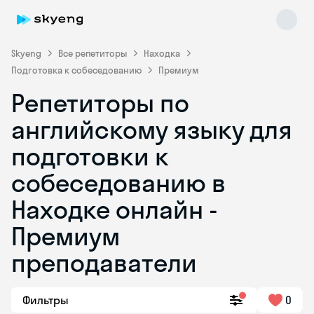
Skyeng
Все репетиторы
Находка
Подготовка к собеседованию
Премиум
Репетиторы по
английскому языку для
подготовки к
собеседованию в
Skyeng Chat
online
Находке онлайн -
Премиум
преподаватели
Фильтры
0