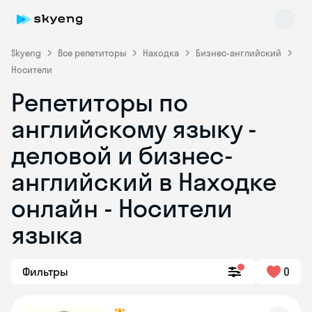
Skyeng
Все репетиторы
Находка
Бизнес-английский
Носители
Репетиторы по
английскому языку -
деловой и бизнес-
английский в Находке
Skyeng Chat
online
онлайн - Носители
языка
Фильтры
0