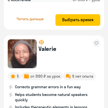
Читать дальше
Выбрать время
Valerie
5
от 3190 ₽ за урок
9 лет опыта
Corrects grammar errors in a fun way
Helps students become natural speakers
quickly
Includes therapeutic elements in lessons