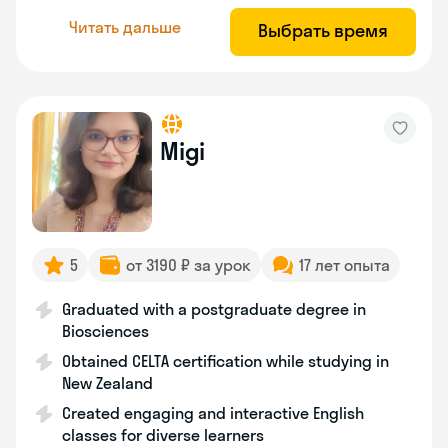
Читать дальше
Выбрать время
Migi
5
от 3190 ₽ за урок
17 лет опыта
Graduated with a postgraduate degree in
Biosciences
Obtained CELTA certification while studying in
New Zealand
Created engaging and interactive English
classes for diverse learners