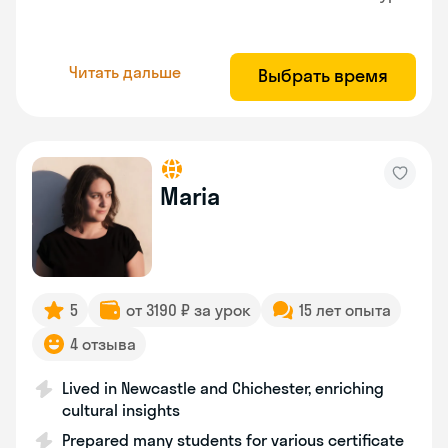
Читать дальше
Выбрать время
Maria
5
от 3190 ₽ за урок
15 лет опыта
4 отзыва
Lived in Newcastle and Chichester, enriching
cultural insights
Prepared many students for various certificate