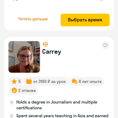
Читать дальше
Выбрать время
Carrey
5
от 3190 ₽ за урок
8 лет опыта
2 отзыва
Holds a degree in Journalism and multiple
certifications
Spent several years teaching in Asia and earned