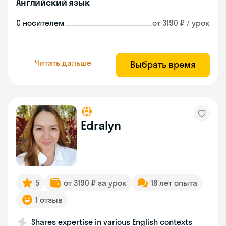
Английский язык
С носителем
от 3190 ₽ / урок
Читать дальше
Выбрать время
Edralyn
5
от 3190 ₽ за урок
18 лет опыта
1 отзыв
Shares expertise in various English contexts