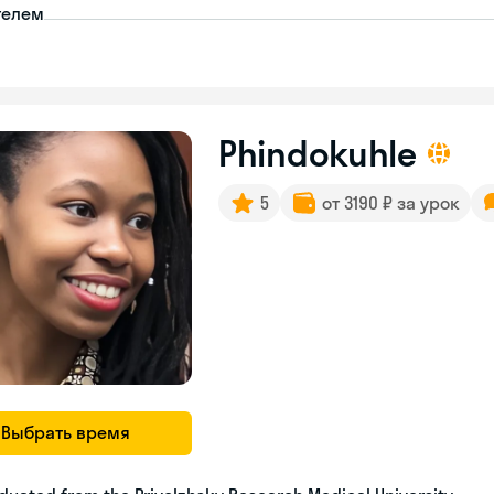
телем
Phindokuhle
5
от 3190 ₽ за урок
Выбрать время