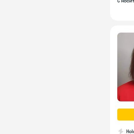
С носи
Hol