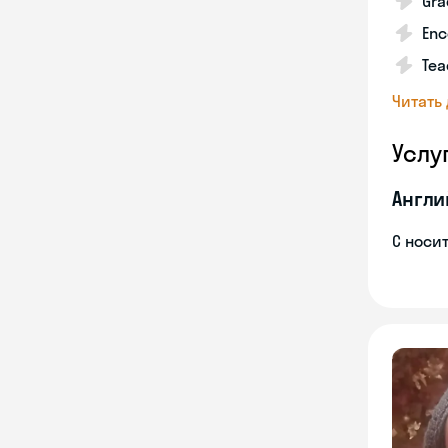
Gra
Enc
Tea
Читать
Услу
Англи
С носи