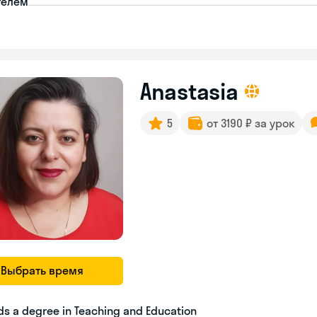
телем
Anastasia
5
от 3190 ₽ за урок
Выбрать время
ds a degree in Teaching and Education