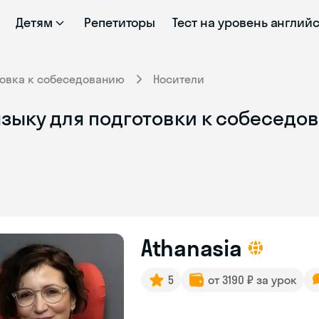
Детям
Репетиторы
Тест на уровень англий
товка к собеседованию
Носители
зыку для подготовки к собеседов
Athanasia
5
от 3190 ₽ за урок