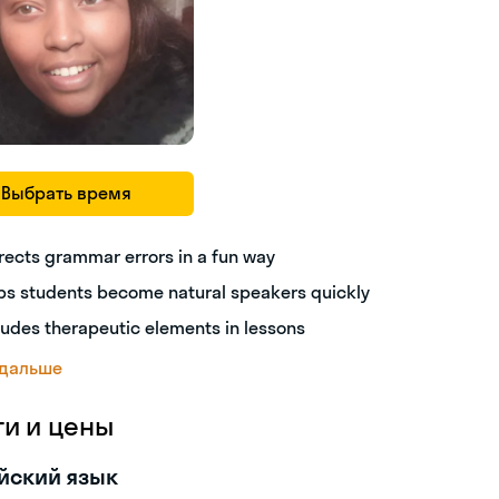
Выбрать время
rects grammar errors in a fun way
ps students become natural speakers quickly
ludes therapeutic elements in lessons
 дальше
ги и цены
йский язык