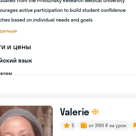
duated from the Privolzhsky Research Medical University
ourages active participation to build student confidence
ches based on individual needs and goals
 дальше
ги и цены
йский язык
телем
Valerie
5
от 3190 ₽ за урок