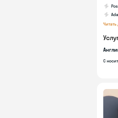
Pos
Ada
Читать
Услу
Англи
С носи