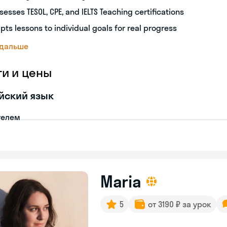
sesses TESOL, CPE, and IELTS Teaching certifications
pts lessons to individual goals for real progress
 дальше
ги и цены
йский язык
телем
Maria
5
от 3190 ₽ за урок