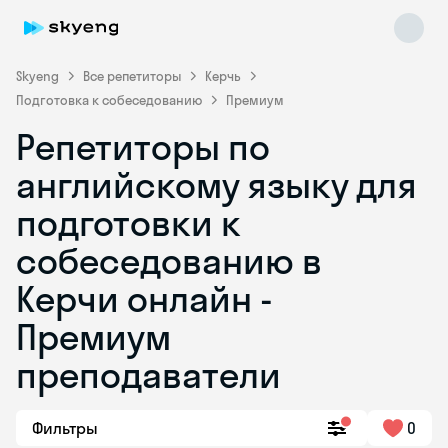
Skyeng
Все репетиторы
Керчь
Подготовка к собеседованию
Премиум
Репетиторы по
английскому языку для
подготовки к
собеседованию в
Skyeng Chat
online
Керчи онлайн -
Премиум
преподаватели
Фильтры
0