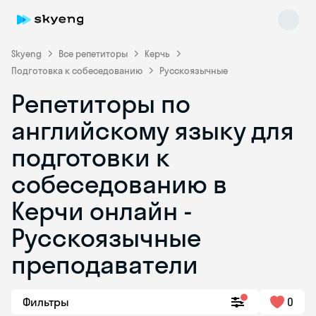
Skyeng
Все репетиторы
Керчь
Подготовка к собеседованию
Русскоязычные
Репетиторы по
английскому языку для
подготовки к
собеседованию в
Skyeng Chat
online
Керчи онлайн -
Русскоязычные
преподаватели
Фильтры
0