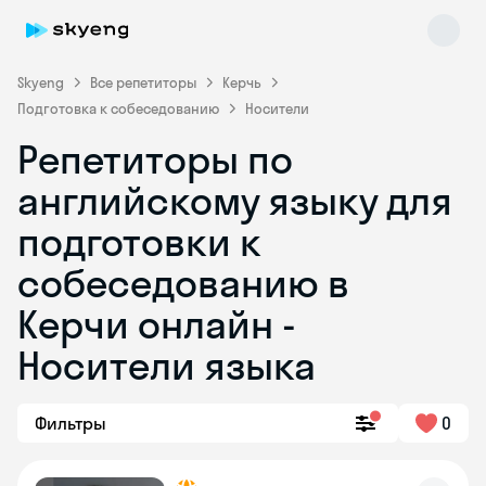
Skyeng
Все репетиторы
Керчь
Подготовка к собеседованию
Носители
Репетиторы по
английскому языку для
подготовки к
собеседованию в
Skyeng Chat
online
Керчи онлайн -
Носители языка
Фильтры
0