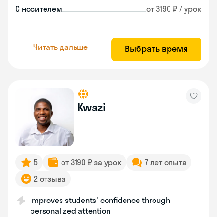
С носителем
от 3190 ₽ / урок
Читать дальше
Выбрать время
Kwazi
5
от 3190 ₽ за урок
7 лет опыта
2 отзыва
Improves students' confidence through
personalized attention