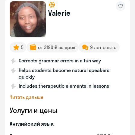
Valerie
5
от 3190 ₽ за урок
9 лет опыта
Corrects grammar errors in a fun way
Helps students become natural speakers
quickly
Includes therapeutic elements in lessons
Читать дальше
Услуги и цены
Английский язык