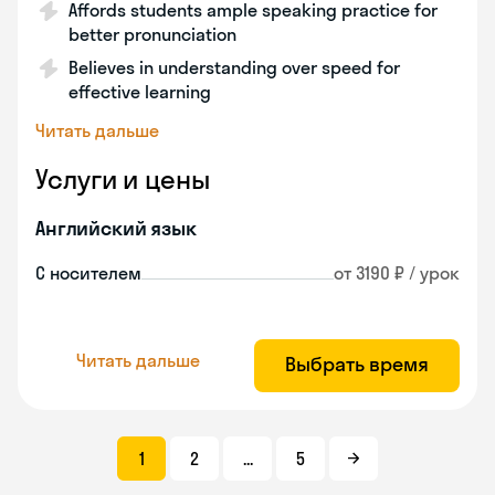
Affords students ample speaking practice for
better pronunciation
Believes in understanding over speed for
effective learning
Читать дальше
Услуги и цены
Английский язык
С носителем
от 3190 ₽ / урок
Читать дальше
Выбрать время
1
2
...
5