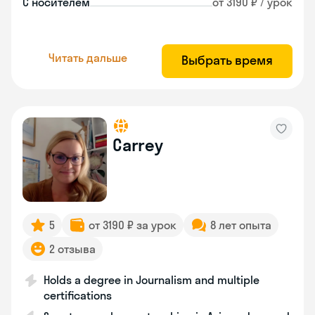
С носителем
от 3190 ₽ / урок
Читать дальше
Выбрать время
Carrey
5
от 3190 ₽ за урок
8 лет опыта
2 отзыва
Holds a degree in Journalism and multiple
certifications