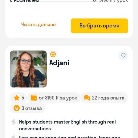
С носителем
от 3190 ₽ / урок
Читать дальше
Выбрать время
Adjani
5
от 3190 ₽ за урок
22 года опыта
3 отзыва
Helps students master English through real
conversations
Focuses on speaking and practical language