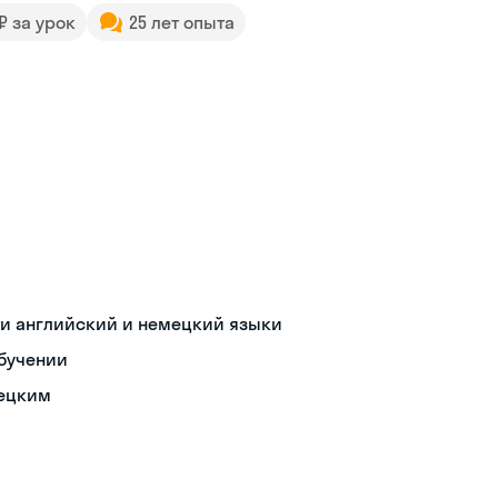
 ₽ за урок
25 лет опыта
ти английский и немецкий языки
обучении
рецким