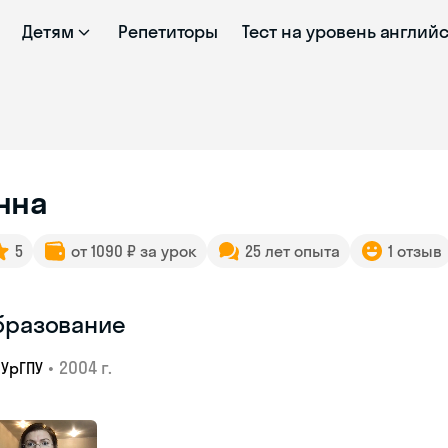
Детям
Репетиторы
Тест на уровень англий
нна
5
от 1090 ₽ за урок
25 лет опыта
1 отзыв
бразование
•
2004 г.
УрГПУ