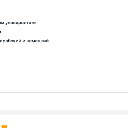
ом университете
в
 арабский и немецкий