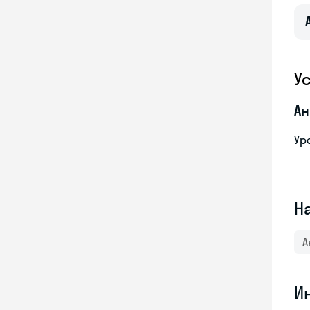
У
Ан
Ур
Н
А
И