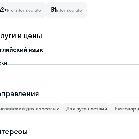
A2+
B1
Pre-intermediate
Intermediate
слуги и цены
глийский язык
оки
аправления
нглийский для взрослых
Для путешествий
Разговор
нтересы