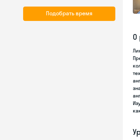
Подобрать время
О
Ли
Пр
ко
те
ан
зн
ан
Из
ка
У