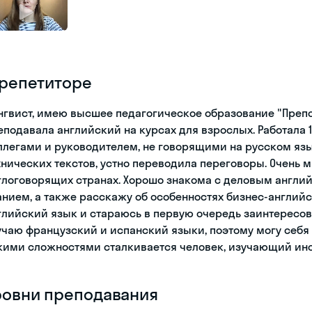
 репетиторе
нгвист, имею высшее педагогическое образование "Препо
еподавала английский на курсах для взрослых. Работала 
ллегами и руководителем, не говорящими на русском яз
хнических текстов, устно переводила переговоры. Очень 
глоговорящих странах. Хорошо знакома с деловым англи
анием, а также расскажу об особенностях бизнес-английс
глийский язык и стараюсь в первую очередь заинтересов
учаю французский и испанский языки, поэтому могу себя п
кими сложностями сталкивается человек, изучающий ин
ровни преподавания