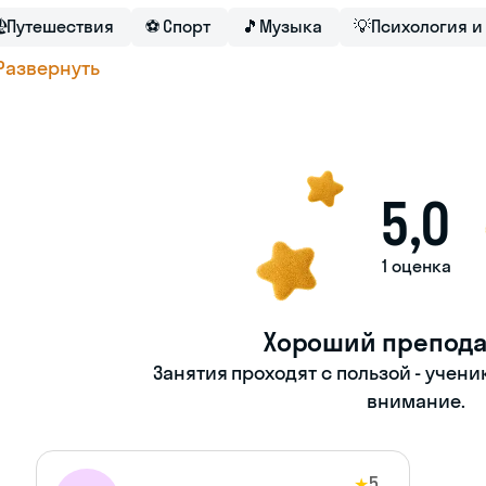

Путешествия
⚽
Спорт
🎵
Музыка
💡
Психология и
Развернуть
5,0
1 оценка
Хороший препода
Занятия проходят с пользой - учени
внимание.
5
★