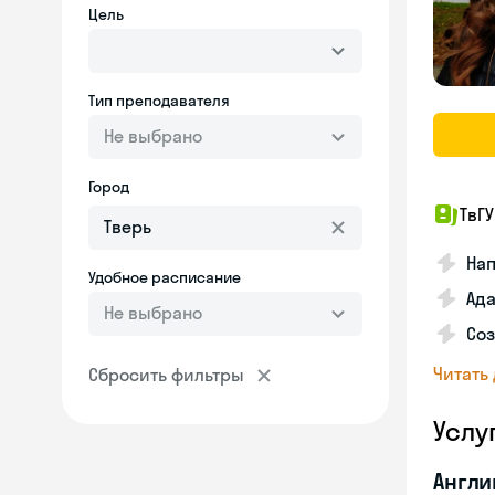
Цель
Тип преподавателя
Не выбрано
Город
ТвГУ
Нап
Удобное расписание
Ада
Не выбрано
Соз
Читать
Сбросить фильтры
Услу
Англи