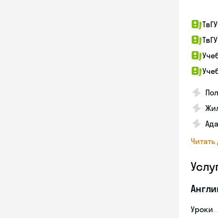
ТвГУ
ТвГУ
Уче
Уче
По
Жил
Ада
Читать
Услу
Англи
Уроки