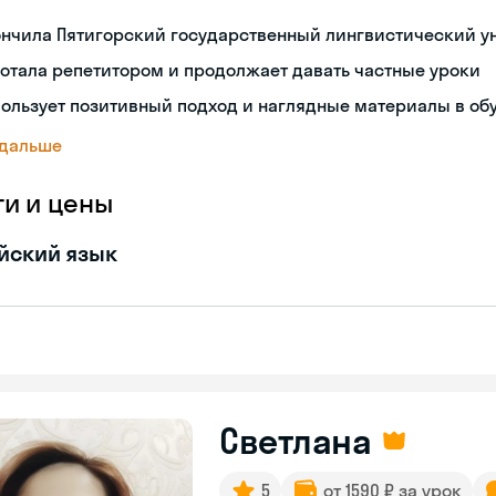
ончила Пятигорский государственный лингвистический у
отала репетитором и продолжает давать частные уроки
ользует позитивный подход и наглядные материалы в об
 дальше
ги и цены
йский язык
Светлана
5
от 1590 ₽ за урок