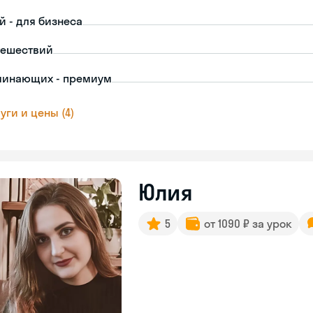
й - для бизнеса
тешествий
чинающих - премиум
уги и цены (4)
Юлия
5
от 1090 ₽ за урок