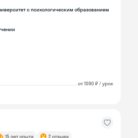
ниверситет с психологическим образованием
учении
от 1090 ₽ / урок
Skyeng Chat
online
15 лет опыта
2 отзыва