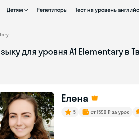
Детям
Репетиторы
Тест на уровень англий
tary
зыку для уровня A1 Elementary в 
Елена
5
от 1590 ₽ за урок