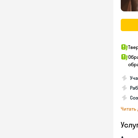
Тве
Обр
обра
Уча
Ра
Соз
Читать
Услу