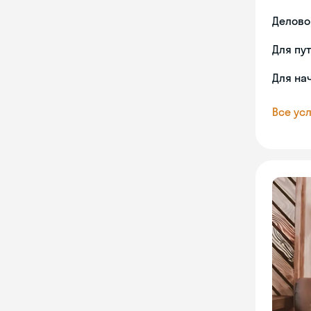
Делово
Для пу
Для на
Все усл