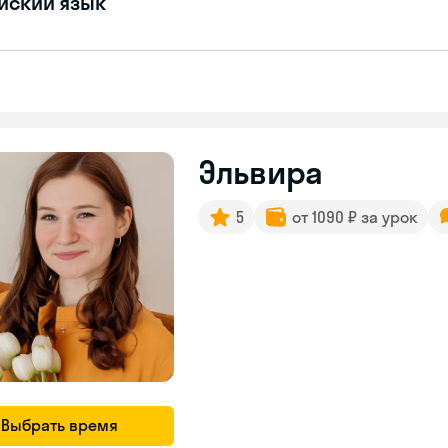
йский язык
Эльвира
5
от 1090 ₽ за урок
Выбрать время