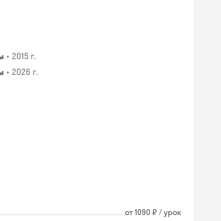
•
2015 г.
ы
•
2026 г.
ы
я
от 1090 ₽ / урок