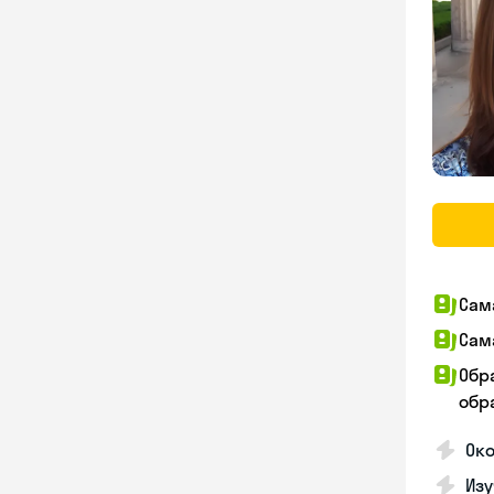
Сам
Сам
Обр
обра
Око
Изу