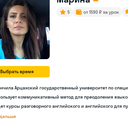
5
от 1590 ₽ за урок
Выбрать время
нчила Арцахский государственный университет по спец
пользует коммуникативный метод для преодоления языко
ет курсы разговорного английского и английского для п
 дальше