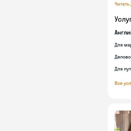
Читать
Услу
Англи
Для ма
Делово
Для пу
Все усл