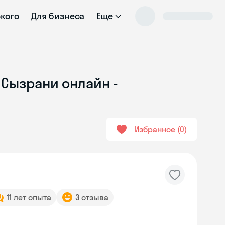
ского
Для бизнеса
Еще
 Сызрани онлайн -
Избранное
0
11 лет опыта
3 отзыва