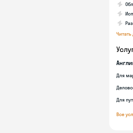
Об
Исп
Ра
Читать
Услу
Англи
Для ма
Делово
Для пу
Все усл