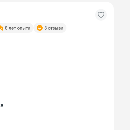
6 лет опыта
3 отзыва
жа