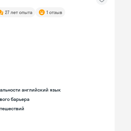
27 лет опыта
1 отзыв
иальности английский язык
вого барьера
утешествий
Skyeng Chat
online