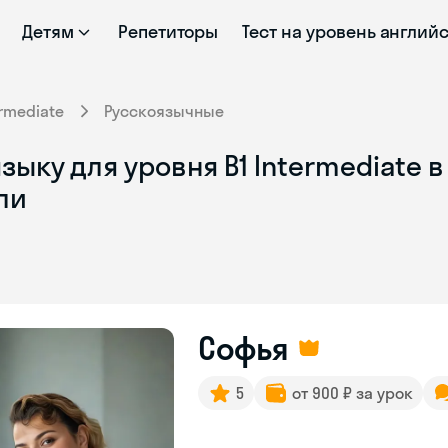
Детям
Репетиторы
Тест на уровень англий
ermediate
Русскоязычные
ыку для уровня B1 Intermediate в
ли
Софья
5
от 900 ₽ за урок