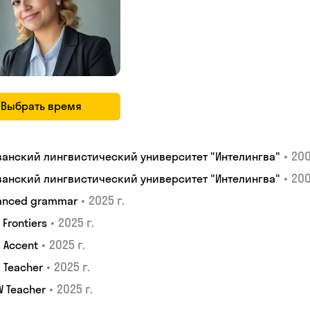
Выбрать время
•
200
ванский лингвистический университет "Интелингва"
•
200
ванский лингвистический университет "Интелингва"
•
2025 г.
anced grammar
•
2025 г.
S Frontiers
•
2025 г.
 Accent
•
2025 г.
 Teacher
•
2025 г.
W Teacher