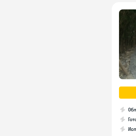
Об
Гот
Исп