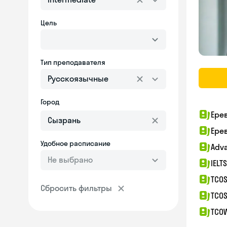
Цель
Тип преподавателя
Русскоязычные
Город
Ере
Ере
Удобное расписание
Adv
Не выбрано
IELT
TCOS
Сбросить фильтры
TCOS
TCO