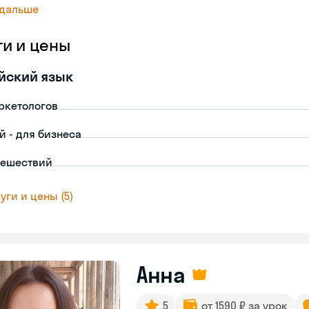
 дальше
ги и цены
йский язык
ркетологов
й - для бизнеса
тешествий
уги и цены (5)
Анна
5
от 1590 ₽ за урок