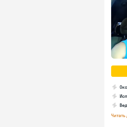
Око
Ис
Вед
Читать