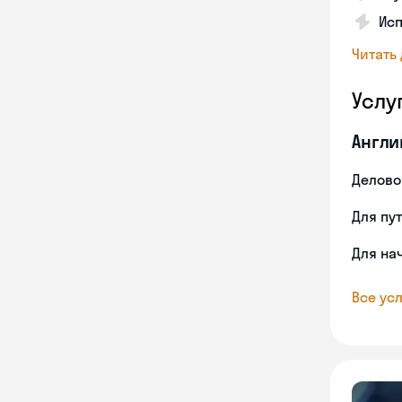
Исп
Читать
Услу
Англи
Делово
Для пу
Для на
Все усл